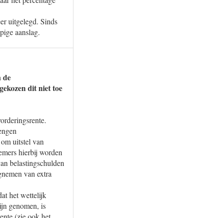
er uitgelegd. Sinds
pige aanslag.
n de
ekozen dit niet toe
orderingsrente.
rengen
om uitstel van
emers hierbij worden
van belastingschulden
egnemen van extra
at het wettelijk
ijn genomen, is
ente (zie ook het