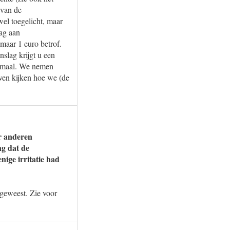
 van de
wel toegelicht, maar
rag aan
maar 1 euro betrof.
nslag krijgt u een
normaal. We nemen
jven kijken hoe we (de
r anderen
ng dat de
nige irritatie had
s geweest. Zie voor