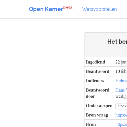
beta
Open Kamer
Wetsvoorstellen
Het be
Ingediend
22 jan
Beantwoord
10 feb
Indieners
Helma
Beantwoord
Hans V
door
werkge
Onderwerpen
arbei
Bron vraag
https:
Bron
https: