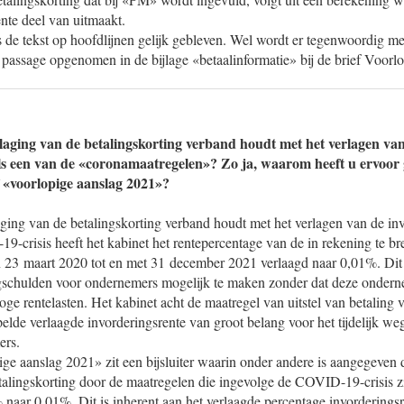
nte deel van uitmaakt.
is de tekst op hoofdlijnen gelijk gebleven. Wel wordt er tegenwoordig me
 passage opgenomen in de bijlage «betaalinformatie» bij de brief Voorlo
rlaging van de betalingskorting verband houdt met het verlagen va
ls een van de «coronamaatregelen»? Zo ja, waarom heeft u ervoor g
ef «voorlopige aanslag 2021»?
aging van de betalingskorting verband houdt met het verlagen van de inv
crisis heeft het kabinet het rentepercentage van de in rekening te b
n 23 maart 2020 tot en met 31 december 2021 verlaagd naar 0,01%. Dit 
ngschulden voor ondernemers mogelijk te maken zonder dat deze ondern
ge rentelasten. Het kabinet acht de maatregel van uitstel van betaling 
elde verlaagde invorderingsrente van groot belang voor het tijdelijk w
ers.
ige aanslag 2021» zit een bijsluiter waarin onder andere is aangegeven d
talingskorting door de maatregelen die ingevolge de COVID-19-crisis z
naar 0,01%. Dit is inherent aan het verlaagde percentage invorderingsr