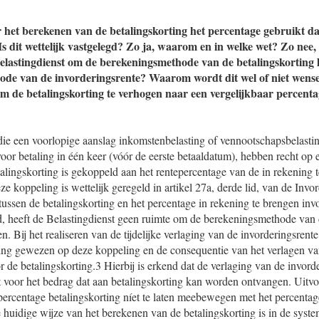
et berekenen van de betalingskorting het percentage gebruikt dat
Is dit wettelijk vastgelegd? Zo ja, waarom en in welke wet? Zo nee,
Belastingdienst om de berekeningsmethode van de betalingskorting 
de van de invorderingsrente? Waarom wordt dit wel of niet wense
om de betalingskorting te verhogen naar een vergelijkbaar percentag
die een voorlopige aanslag inkomstenbelasting of vennootschapsbelasti
oor betaling in één keer (vóór de eerste betaaldatum), hebben recht op 
alingskorting is gekoppeld aan het rentepercentage van de in rekening 
ze koppeling is wettelijk geregeld in artikel 27a, derde lid, van de Inv
ssen de betalingskorting en het percentage in rekening te brengen inv
gd, heeft de Belastingdienst geen ruimte om de berekeningsmethode van 
n. Bij het realiseren van de tijdelijke verlaging van de invorderingsrent
ing gewezen op deze koppeling en de consequentie van het verlagen va
r de betalingskorting.3 Hierbij is erkend dat de verlaging van de invord
ft voor het bedrag dat aan betalingskorting kan worden ontvangen. Uitv
 percentage betalingskorting níet te laten meebewegen met het percentag
e huidige wijze van het berekenen van de betalingskorting is in de sy