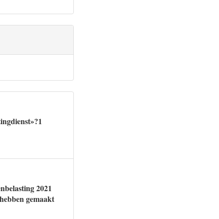
tingdienst»?1
enbelasting 2021
k hebben gemaakt