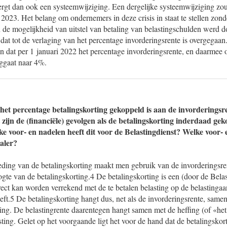
rgt dan ook een systeemwijziging. Een dergelijke systeemwijziging zou
i 2023. Het belang om ondernemers in deze crisis in staat te stellen zond
de mogelijkheid van uitstel van betaling van belastingschulden werd d
dat tot de verlaging van het percentage invorderingsrente is overgegaan
n dat per 1 januari 2022 het percentage invorderingsrente, en daarmee 
uggaat naar 4%.
 het percentage betalingskorting gekoppeld is aan de invorderingsre
 zijn de (financiële) gevolgen als de betalingskorting inderdaad ge
e voor- en nadelen heeft dit voor de Belastingdienst? Welke voor- 
taler?
eding van de betalingskorting maakt men gebruik van de invorderingsre
te van de betalingskorting.4 De betalingskorting is een (door de Belast
rect kan worden verrekend met de te betalen belasting op de belastinga
eft.5 De betalingskorting hangt dus, net als de invorderingsrente, same
ting. De belastingrente daarentegen hangt samen met de heffing (of «he
ting. Gelet op het voorgaande ligt het voor de hand dat de betalingskorti