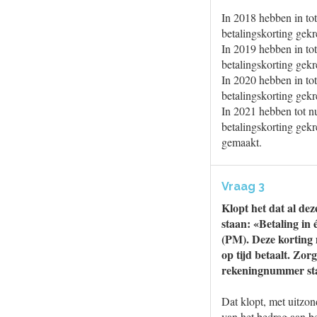
In 2018 hebben in to
betalingskorting gek
In 2019 hebben in to
betalingskorting gek
In 2020 hebben in to
betalingskorting gek
In 2021 hebben tot n
betalingskorting gekr
gemaakt.
Vraag 3
Klopt het dat al de
staan: «Betaling in 
(PM). Deze korting 
op tijd betaalt. Zor
rekeningnummer st
Dat klopt, met uitzon
van het bedrag aan be