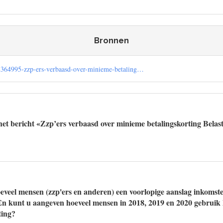
Bronnen
el/2364995-zzp-ers-verbaasd-over-minieme-betaling…
et bericht «Zzp’ers verbaasd over minieme betalingskorting Belas
veel mensen (zzp'ers en anderen) een voorlopige aanslag inkomst
n kunt u aangeven hoeveel mensen in 2018, 2019 en 2020 gebrui
ting?