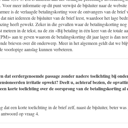
 Voor meer informatie op dit punt verwijst de bijsluiter naar de website
rmee is de verlaagde betalingskorting voor de ontvangers van de brief 
dat niet iedereen de bijsluiter van de brief leest, waardoor het lage bed
azing heeft gewekt. Zeker in die gevallen waar de betalingskorting nog 
 meteen in de tekst, na de zin «Bij betaling in één keer van de totale aa
 (PM)» aan te geven waarom de betalingskorting dit jaar lager is dan 
ende brieven over dit onderwerp. Meer in het algemeen geldt dat we bli
e voorlopige aanslag kunnen verbeteren.
en dat eerdergenoemde passage zonder nadere toelichting bij onde
nsioneerden irritatie opwekt? Deelt u, achteraf bezien, de opvatti
een korte toelichting over de oorsprong van de betalingskorting al e
ng dat een korte toelichting in de brief zelf, naast de bijsluiter, beter wa
t antwoord op vraag 4.