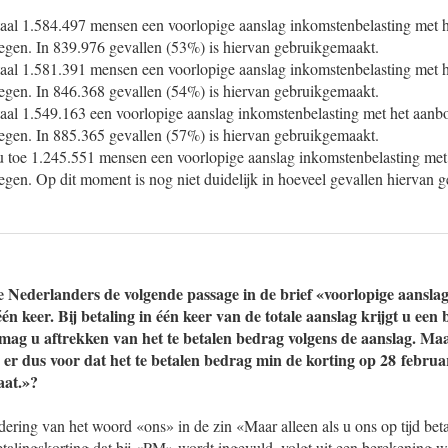
taal 1.584.497 mensen een voorlopige aanslag inkomstenbelasting met 
regen. In 839.976 gevallen (53%) is hiervan gebruikgemaakt.
taal 1.581.391 mensen een voorlopige aanslag inkomstenbelasting met 
regen. In 846.368 gevallen (54%) is hiervan gebruikgemaakt.
taal 1.549.163 een voorlopige aanslag inkomstenbelasting met het aanb
regen. In 885.365 gevallen (57%) is hiervan gebruikgemaakt.
u toe 1.245.551 mensen een voorlopige aanslag inkomstenbelasting met
egen. Op dit moment is nog niet duidelijk in hoeveel gevallen hiervan 
ze Nederlanders de volgende passage in de brief «voorlopige aansl
één keer. Bij betaling in één keer van de totale aanslag krijgt u een
mag u aftrekken van het te betalen bedrag volgens de aanslag. Maar
g er dus voor dat het te betalen bedrag min de korting op 28 februa
aat.»?
dering van het woord «ons» in de zin «Maar alleen als u ons op tijd bet
talingskorting dat bij «PM» wordt ingevuld, volgt uit een berekening w