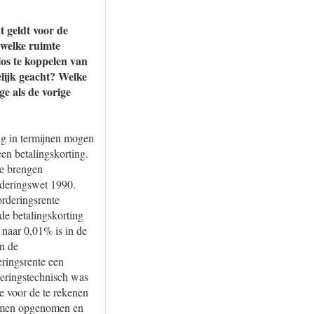
 geldt voor de
 welke ruimte
los te koppelen van
lijk geacht? Welke
e als de vorige
ng in termijnen mogen
een betalingskorting.
te brengen
orderingswet 1990.
orderingsrente
de betalingskorting
e naar 0,01% is in de
n de
eringsrente een
oeringstechnisch was
e voor de te rekenen
stemen opgenomen en