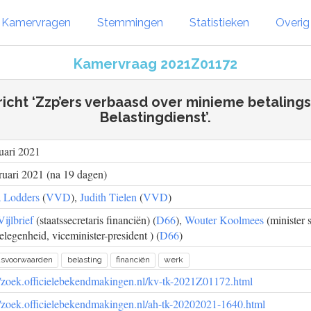
Kamervragen
Stemmingen
Statistieken
Overi
Kamervraag 2021Z01172
richt ‘Zzp’ers verbaasd over minieme betalings
Belastingdienst’.
uari 2021
ruari 2021 (na 19 dagen)
 Lodders
(
VVD
),
Judith Tielen
(
VVD
)
ijlbrief
(staatssecretaris financiën) (
D66
),
Wouter Koolmees
(minister 
legenheid, viceminister-president ) (
D66
)
dsvoorwaarden
belasting
financiën
werk
//zoek.officielebekendmakingen.nl/kv-tk-2021Z01172.html
//zoek.officielebekendmakingen.nl/ah-tk-20202021-1640.html