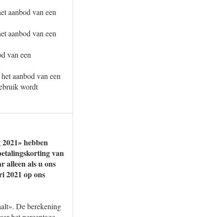
het aanbod van een
het aanbod van een
od van een
 het aanbod van een
gebruik wordt
ag 2021» hebben
 betalingskorting van
 alleen als u ons
ri 2021 op ons
aalt». De berekening
aar het percentage