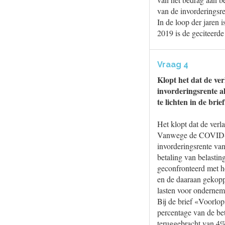
van de invorderingsre
In de loop der jaren 
2019 is de geciteerde
Vraag 4
Klopt het dat de ve
invorderingsrente a
te lichten in de bri
Het klopt dat de verl
Vanwege de COVID-19-
invorderingsrente va
betaling van belasti
geconfronteerd met ho
en de daaraan gekopp
lasten voor ondernem
Bij de brief «Voorlop
percentage van de be
teruggebracht van 4% 