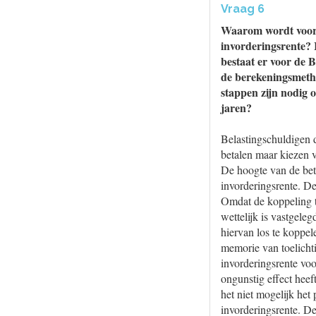
Vraag 6
Waarom wordt voor h
invorderingsrente? 
bestaat er voor de 
de berekeningsmetho
stappen zijn nodig 
jaren?
Belastingschuldigen 
betalen maar kiezen v
De hoogte van de bet
invorderingsrente. De
Omdat de koppeling tu
wettelijk is vastgele
hiervan los te koppele
memorie van toelicht
invorderingsrente voo
ongunstig effect hee
het niet mogelijk het
invorderingsrente. D