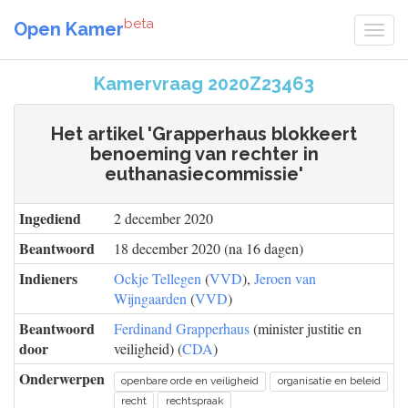
beta
Open Kamer
Kamervraag 2020Z23463
Het artikel 'Grapperhaus blokkeert
benoeming van rechter in
euthanasiecommissie'
Ingediend
2 december 2020
Beantwoord
18 december 2020 (na 16 dagen)
Indieners
Ockje Tellegen
(
VVD
),
Jeroen van
Wijngaarden
(
VVD
)
Beantwoord
Ferdinand Grapperhaus
(minister justitie en
door
veiligheid) (
CDA
)
Onderwerpen
openbare orde en veiligheid
organisatie en beleid
recht
rechtspraak