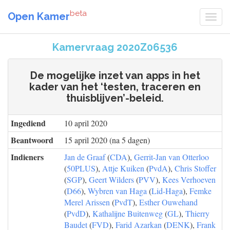
beta
Open Kamer
Kamervraag 2020Z06536
De mogelijke inzet van apps in het
kader van het ‘testen, traceren en
thuisblijven’-beleid.
Ingediend
10 april 2020
Beantwoord
15 april 2020 (na 5 dagen)
Indieners
Jan de Graaf
(
CDA
),
Gerrit-Jan van Otterloo
(
50PLUS
),
Attje Kuiken
(
PvdA
),
Chris Stoffer
(
SGP
),
Geert Wilders
(
PVV
),
Kees Verhoeven
(
D66
),
Wybren van Haga
(
Lid-Haga
),
Femke
Merel Arissen
(
PvdT
),
Esther Ouwehand
(
PvdD
),
Kathalijne Buitenweg
(
GL
),
Thierry
Baudet
(
FVD
),
Farid Azarkan
(
DENK
),
Frank