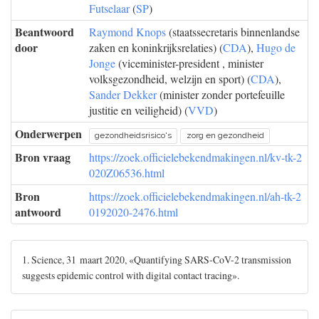
Futselaar
(
SP
)
Beantwoord
Raymond Knops
(staatssecretaris binnenlandse
door
zaken en koninkrijksrelaties) (
CDA
),
Hugo de
Jonge
(viceminister-president , minister
volksgezondheid, welzijn en sport) (
CDA
),
Sander Dekker
(minister zonder portefeuille
justitie en veiligheid) (
VVD
)
Onderwerpen
gezondheidsrisico's
zorg en gezondheid
Bron vraag
https://zoek.officielebekendmakingen.nl/kv-tk-2
020Z06536.html
Bron
https://zoek.officielebekendmakingen.nl/ah-tk-2
antwoord
0192020-2476.html
1. Science, 31 maart 2020, «Quantifying SARS-CoV-2 transmission
suggests epidemic control with digital contact tracing».