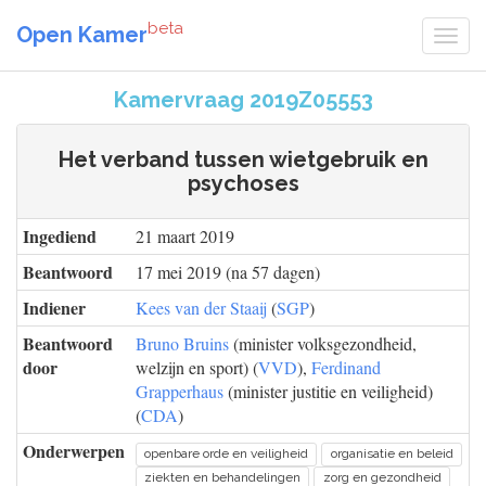
beta
Open Kamer
Kamervraag 2019Z05553
Het verband tussen wietgebruik en
psychoses
Ingediend
21 maart 2019
Beantwoord
17 mei 2019 (na 57 dagen)
Indiener
Kees van der Staaij
(
SGP
)
Beantwoord
Bruno Bruins
(minister volksgezondheid,
door
welzijn en sport) (
VVD
),
Ferdinand
Grapperhaus
(minister justitie en veiligheid)
(
CDA
)
Onderwerpen
openbare orde en veiligheid
organisatie en beleid
ziekten en behandelingen
zorg en gezondheid