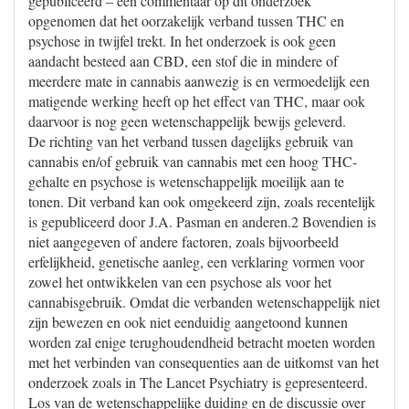
gepubliceerd – een commentaar op dit onderzoek
opgenomen dat het oorzakelijk verband tussen THC en
psychose in twijfel trekt. In het onderzoek is ook geen
aandacht besteed aan CBD, een stof die in mindere of
meerdere mate in cannabis aanwezig is en vermoedelijk een
matigende werking heeft op het effect van THC, maar ook
daarvoor is nog geen wetenschappelijk bewijs geleverd.
De richting van het verband tussen dagelijks gebruik van
cannabis en/of gebruik van cannabis met een hoog THC-
gehalte en psychose is wetenschappelijk moeilijk aan te
tonen. Dit verband kan ook omgekeerd zijn, zoals recentelijk
is gepubliceerd door J.A. Pasman en anderen.2 Bovendien is
niet aangegeven of andere factoren, zoals bijvoorbeeld
erfelijkheid, genetische aanleg, een verklaring vormen voor
zowel het ontwikkelen van een psychose als voor het
cannabisgebruik. Omdat die verbanden wetenschappelijk niet
zijn bewezen en ook niet eenduidig aangetoond kunnen
worden zal enige terughoudendheid betracht moeten worden
met het verbinden van consequenties aan de uitkomst van het
onderzoek zoals in The Lancet Psychiatry is gepresenteerd.
Los van de wetenschappelijke duiding en de discussie over