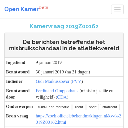
beta
Open Kamer
Kamervraag 2019Z00162
De berichten betreffende het
misbruikschandaal in de atletiekwereld
Ingediend
9 januari 2019
Beantwoord
30 januari 2019 (na 21 dagen)
Indiener
Gidi Markuszower
(
PVV
)
Beantwoord
Ferdinand Grapperhaus
(minister justitie en
door
veiligheid) (
CDA
)
Onderwerpen
cultuur en recreatie
recht
sport
strafrecht
Bron vraag
https://zoek.officielebekendmakingen.nl/kv-tk-2
019Z00162.html