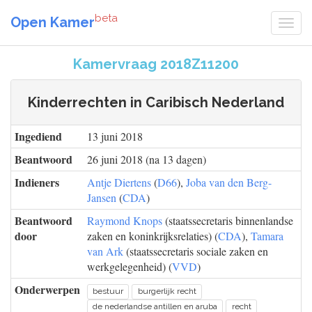
beta
Open Kamer
Kamervraag 2018Z11200
Kinderrechten in Caribisch Nederland
Ingediend
13 juni 2018
Beantwoord
26 juni 2018 (na 13 dagen)
Indieners
Antje Diertens
(
D66
),
Joba van den Berg-
Jansen
(
CDA
)
Beantwoord
Raymond Knops
(staatssecretaris binnenlandse
door
zaken en koninkrijksrelaties) (
CDA
),
Tamara
van Ark
(staatssecretaris sociale zaken en
werkgelegenheid) (
VVD
)
Onderwerpen
bestuur
burgerlijk recht
de nederlandse antillen en aruba
recht