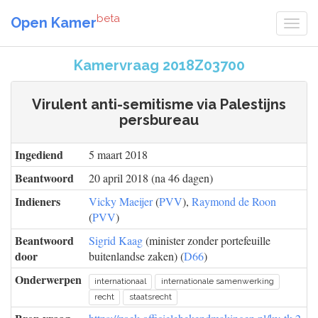
beta
Open Kamer
Kamervraag 2018Z03700
Virulent anti-semitisme via Palestijns
persbureau
Ingediend
5 maart 2018
Beantwoord
20 april 2018 (na 46 dagen)
Indieners
Vicky Maeijer
(
PVV
),
Raymond de Roon
(
PVV
)
Beantwoord
Sigrid Kaag
(minister zonder portefeuille
door
buitenlandse zaken) (
D66
)
Onderwerpen
internationaal
internationale samenwerking
recht
staatsrecht