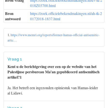
Bron vraag
https://zoek.officielebekendmakingen.nl/kv-tk-2
018Z03700.html
Bron
https://zoek.officielebekendmakingen.nl/ah-tk-2
antwoord
0172018-1837.html
1.
https://www.memri.org/reports/former-hamas-official-antisemitic-
artic…
Vraag 1
Kent u de berichtgeving over een op de website van het
Palestijnse persbureau Ma’an gepubliceerd antisemitisch
artikel?1
Ja. Het betreft een ingezonden opiniestuk van Hamas-leider
al Lidawi.