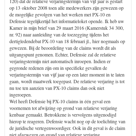
120) dat de relatieve verjaringstermijn van vijf jaar is gestart
op 13 oktober 2008 toen alle medewerkers zijn gewezen op
de mogelijke gevolgen van het werken met PX-10 en
Defensie tegelijkertijd het informatieloket opende. Ik heb uw
Kamer in mijn brief van 29 maart 2016 (Kamerstuk 34 300,
nr. 92) naar aanleiding van de toezegging tijdens het
dertigledendebat PX-10 van 18 februari jl., hier nogmaals op
gewezen. Bij de beoordeling van de claims wordt dit als
uitgangspunt genomen. Echter, Defensie zal de relatieve
verjaringstermijn niet automatisch inroepen. Indien er
gegronde redenen zijn om in specifieke gevallen de
verjaringstermijn van vijf jaar op een later moment in te laten
gaan, wordt maatwerk toegepast. De relatieve verjaring is tot
nu toe ten aanzien van PX-10 claims dan ook niet
ingeroepen.
Wel heeft Defensie bij PX-10 claims in één geval een
voornemen tot afwijzing op grond van relatieve verjaring
kenbaar gemaakt. Betrokkene is vervolgens uitgenodigd
hierop te reageren. Defensie wacht nog op de toelichting van
de juridische vertegenwoordiger. Ook in dit geval is de claim
niet afgewezen op grond van relatieve verjaring.