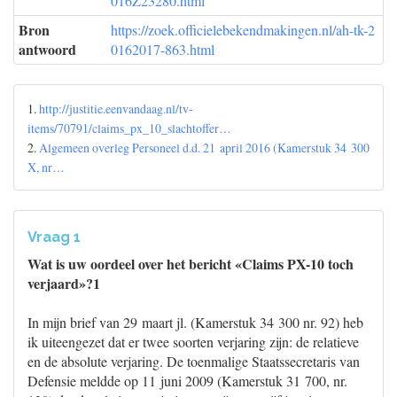
016Z23280.html
Bron
https://zoek.officielebekendmakingen.nl/ah-tk-2
antwoord
0162017-863.html
1.
http://justitie.eenvandaag.nl/tv-
items/70791/claims_px_10_slachtoffer…
2.
Algemeen overleg Personeel d.d. 21 april 2016 (Kamerstuk 34 300
X, nr…
Vraag 1
Wat is uw oordeel over het bericht «Claims PX-10 toch
verjaard»?1
In mijn brief van 29 maart jl. (Kamerstuk 34 300 nr. 92) heb
ik uiteengezet dat er twee soorten verjaring zijn: de relatieve
en de absolute verjaring. De toenmalige Staatssecretaris van
Defensie meldde op 11 juni 2009 (Kamerstuk 31 700, nr.