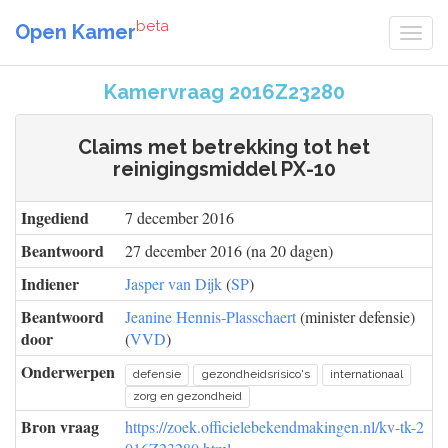
beta
Open Kamer
Kamervraag 2016Z23280
Claims met betrekking tot het
reinigingsmiddel PX-10
Ingediend
7 december 2016
Beantwoord
27 december 2016 (na 20 dagen)
Indiener
Jasper van Dijk
(
SP
)
Beantwoord
Jeanine Hennis-Plasschaert
(minister defensie)
door
(
VVD
)
Onderwerpen
defensie
gezondheidsrisico's
internationaal
zorg en gezondheid
Bron vraag
https://zoek.officielebekendmakingen.nl/kv-tk-2