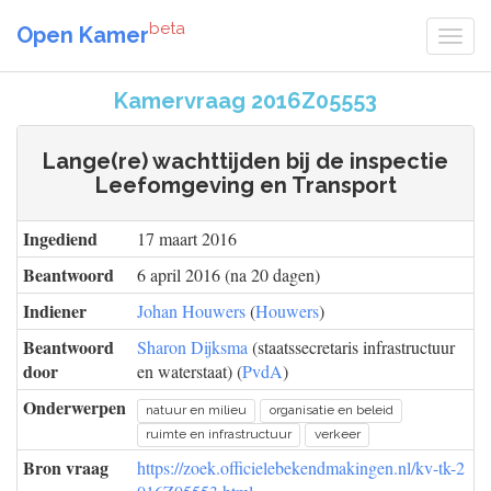
beta
Open Kamer
Kamervraag 2016Z05553
Lange(re) wachttijden bij de inspectie
Leefomgeving en Transport
Ingediend
17 maart 2016
Beantwoord
6 april 2016 (na 20 dagen)
Indiener
Johan Houwers
(
Houwers
)
Beantwoord
Sharon Dijksma
(staatssecretaris infrastructuur
door
en waterstaat) (
PvdA
)
Onderwerpen
natuur en milieu
organisatie en beleid
ruimte en infrastructuur
verkeer
Bron vraag
https://zoek.officielebekendmakingen.nl/kv-tk-2