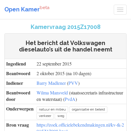
beta
Open Kamer
Kamervraag 2015Z17008
Het bericht dat Volkswagen
dieselauto’s uit de handel neemt
Ingediend
22 september 2015
Beantwoord
2 oktober 2015 (na 10 dagen)
Indiener
Barry Madlener
(
PVV
)
Beantwoord
Wilma Mansveld
(staatssecretaris infrastructuur
door
en waterstaat) (
PvdA
)
Onderwerpen
natuur en milieu
organisatie en beleid
verkeer
weg
Bron vraag
https://zoek.officielebekendmakingen.nl/kv-tk-2