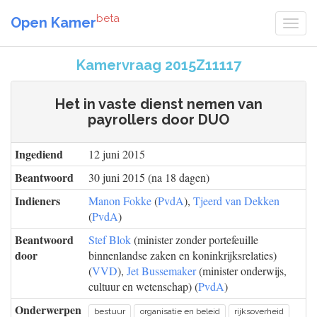
beta
Open Kamer
Kamervraag 2015Z11117
Het in vaste dienst nemen van
payrollers door DUO
Ingediend
12 juni 2015
Beantwoord
30 juni 2015 (na 18 dagen)
Indieners
Manon Fokke
(
PvdA
),
Tjeerd van Dekken
(
PvdA
)
Beantwoord
Stef Blok
(minister zonder portefeuille
door
binnenlandse zaken en koninkrijksrelaties)
(
VVD
),
Jet Bussemaker
(minister onderwijs,
cultuur en wetenschap) (
PvdA
)
Onderwerpen
bestuur
organisatie en beleid
rijksoverheid