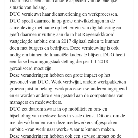
Daarnaast is een aantal andere aspecten van de feitelijke
situatie van belang.
DUO vernieuwt haar dienstverlening en werkprocessen.
DUO speelt daarmee in op grote ontwikkelingen in de
samenleving met name op het terrein van digitalisering en
geeft daarmee invulling aan de in het Regeerakkkoord
vastgelegde ambitie om in 2017 digitaal zaken te kunnen
doen met burgers en bedrijven. Deze vernieuwing is ook
nodig om binnen de financiële kaders te blijven. DUO heeft
een forse bezuinigingstaakstelling die per 1-1-2018
gerealiseerd moet zijn.
Deze veranderingen hebben een grote impact op het
personeel van DUO. Werk verdwijnt, andere werkpakketten
groeien juist in belang, werkprocessen veranderen ingrijpend
en er worden andere eisen gesteld aan de competenties van
managers en medewerkers.
DUO zet daarom zwaar in op mobiliteit en om- en
bijscholing van medewerkers in vaste dienst. Dit ook om de
met de vakbonden voor deze medewerkers afgesproken
ambitie «van werk naar werk» waar te kunnen maken.
Deze veranderingen hebben ook een stevige impact op de