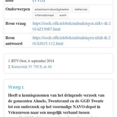
door
(
VVD
)
Onderwerpen
arbeidsomstandigheden
defensie
internationaal
werk
Bron vraag
https://zoek.officielebekendmakingen.nl/kv-tk-2
014Z15087.html
Bron
https://zoek.officielebekendmakingen.nl/ah-tk-2
antwoord
0142015-112.html
1. RTV Oost, 4 september 2014
2.
Kamerstuk 33 750 X, nr. 66
Vraag 1
Heeft u kennisgenomen van het dringende verzoek van
de gemeenten Almelo, Twenterand en de GGD Twente
tot een onderzoek op het voormalige NAVO-depot in
Vriezenveen naar een mogelijk verband tussen