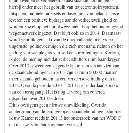
handhaven en te verbeteren. Naast staande houdingen is
hierbij onder meer het gebruik van trajectcontrolesystemen,
flitspalen, mobiele radersets en laserguns van belang. Deze
leveren een positieve bijdrage aan de verkeersveiligheid en
worden zowel op het hoofdwegennet als op het onderliggend
wegennetwerk ingezet. Dat blijft ook zo in 2014. Daarnaast
wordt gebruik gemaakt van de onopvallende, met video
uitgeruste, politievoertuigen die zich met name richten op het
gedrag van veelplegers van verkeersovertredingen. Kortom,
ik deel de mening niet dat verkeershufters ruim baan krijgen.
Over 2013 is weer een stijgende lijn te zien ten aanzien van
de staandehoudingen. In 2013 zijn er ruim 50.000 mensen
meer staande gehouden na een verkeersovertreding dan in
2012. Over de periode 2010 – 2013 is er inderdaad sprake
van een teruggang. Het is nog te vroeg om concrete
uitspraken over 2014 te doen.
Dit is overigens geen nieuwe ontwikkeling. Over de
achtergrond van de teruggelopen staandehoudingen stuurde
ik uw Kamer reeds in 20113 het onderzoek van het WODC
dat daar verschillende redenen voor gaf.