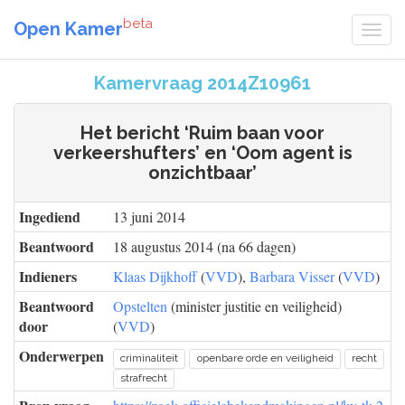
beta
Open Kamer
Kamervraag 2014Z10961
Het bericht ‘Ruim baan voor
verkeershufters’ en ‘Oom agent is
onzichtbaar’
Ingediend
13 juni 2014
Beantwoord
18 augustus 2014 (na 66 dagen)
Indieners
Klaas Dijkhoff
(
VVD
),
Barbara Visser
(
VVD
)
Beantwoord
Opstelten
(minister justitie en veiligheid)
door
(
VVD
)
Onderwerpen
criminaliteit
openbare orde en veiligheid
recht
strafrecht