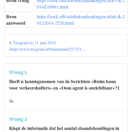
Bron vraag
https://zoek.officielebekendmakingen.nl/kv-tk-2
014Z10961.html
Bron
https://zoek.officielebekendmakingen.nl/ah-tk-2
antwoord
0132014-2720.html
1.
Telegraaf.nl, 11 juni 2014
(http://www.telegraaf.nl/binnenland/227251…
Vraag 1
Heeft u kennisgenomen van de berichten «Ruim baan
voor verkeershufters» en «Oom agent is onzichtbaar»?1
Ja.
Vraag 2
Klopt de informatie dat het aantal staandehoudingen in