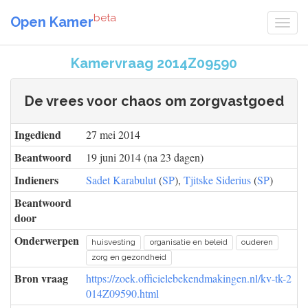
beta
Open Kamer
Kamervraag 2014Z09590
De vrees voor chaos om zorgvastgoed
Ingediend
27 mei 2014
Beantwoord
19 juni 2014 (na 23 dagen)
Indieners
Sadet Karabulut
(
SP
),
Tjitske Siderius
(
SP
)
Beantwoord
door
Onderwerpen
huisvesting
organisatie en beleid
ouderen
zorg en gezondheid
Bron vraag
https://zoek.officielebekendmakingen.nl/kv-tk-2
014Z09590.html