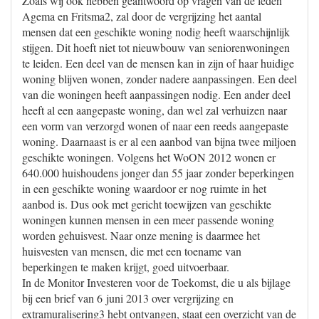
Zoals wij ook hebben geantwoord op vragen van de leden
Agema en Fritsma2, zal door de vergrijzing het aantal
mensen dat een geschikte woning nodig heeft waarschijnlijk
stijgen. Dit hoeft niet tot nieuwbouw van seniorenwoningen
te leiden. Een deel van de mensen kan in zijn of haar huidige
woning blijven wonen, zonder nadere aanpassingen. Een deel
van die woningen heeft aanpassingen nodig. Een ander deel
heeft al een aangepaste woning, dan wel zal verhuizen naar
een vorm van verzorgd wonen of naar een reeds aangepaste
woning. Daarnaast is er al een aanbod van bijna twee miljoen
geschikte woningen. Volgens het WoON 2012 wonen er
640.000 huishoudens jonger dan 55 jaar zonder beperkingen
in een geschikte woning waardoor er nog ruimte in het
aanbod is. Dus ook met gericht toewijzen van geschikte
woningen kunnen mensen in een meer passende woning
worden gehuisvest. Naar onze mening is daarmee het
huisvesten van mensen, die met een toename van
beperkingen te maken krijgt, goed uitvoerbaar.
In de Monitor Investeren voor de Toekomst, die u als bijlage
bij een brief van 6 juni 2013 over vergrijzing en
extramuralisering3 hebt ontvangen, staat een overzicht van de