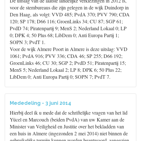
De uitslag van de laatste landelijke verkiezingen in 2012 is,
voor de stembureaus die zijn gelegen in de wijk Duindorp in
Den Haag, als volgt: VVD 485; PvdA 370; PVV 790; CDA
120; SP 178; D66 116; GroenLinks 34; CU 87; SGP 61;
PvdD 74; Piratenpartij 9; MenS 2; Nederland Lokaal 0; LP
0; DPK 4; 50 Plus 68; LibDem 0; Anti Europa Partij 1;
SOPN 3; PvdT 1.
Voor de wijk Almere Poort in Almere is deze uitslag: VVD
1061; PvdA 916; PVV 336; CDA 46; SP 255; D66 192;
GroenLinks 46; CU 30; SGP 2; PvdD 51; Piratenpartij 15;
MenS 5; Nederland Lokaal 2; LP 8; DPK 6; 50 Plus 22;
LibDem 0; Anti Europa Partij 0; SOPN 7; PvdT 7.
Mededeling - 3 juni 2014
Hierbij deel ik u mede dat de schriftelijke vragen van het lid
Yücel en Marcouch (beiden PvdA) van uw Kamer aan de
Minister van Veiligheid en Justitie over het bekladden van
een huis in Almere (ingezonden 2 mei 2014) niet binnen de
gebruikelijke termijn kunnen worden beantwoord, aangezien