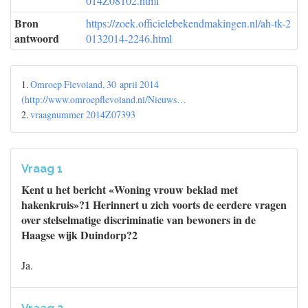
014Z08102.html
Bron
https://zoek.officielebekendmakingen.nl/ah-tk-2
antwoord
0132014-2246.html
1.
Omroep Flevoland, 30 april 2014
(http://www.omroepflevoland.nl/Nieuws…
2.
vraagnummer 2014Z07393
Vraag 1
Kent u het bericht «Woning vrouw beklad met
hakenkruis»?1 Herinnert u zich voorts de eerdere vragen
over stelselmatige discriminatie van bewoners in de
Haagse wijk Duindorp?2
Ja.