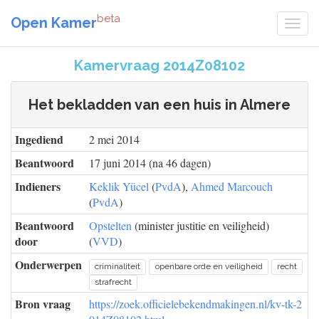
beta
Open Kamer
Kamervraag 2014Z08102
Het bekladden van een huis in Almere
Ingediend
2 mei 2014
Beantwoord
17 juni 2014 (na 46 dagen)
Indieners
Keklik Yücel
(
PvdA
),
Ahmed Marcouch
(
PvdA
)
Beantwoord
Opstelten
(minister justitie en veiligheid)
door
(
VVD
)
Onderwerpen
criminaliteit
openbare orde en veiligheid
recht
strafrecht
Bron vraag
https://zoek.officielebekendmakingen.nl/kv-tk-2