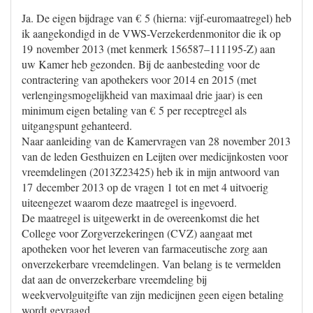
Ja. De eigen bijdrage van € 5 (hierna: vijf-euromaatregel) heb
ik aangekondigd in de VWS-Verzekerdenmonitor die ik op
19 november 2013 (met kenmerk 156587–111195-Z) aan
uw Kamer heb gezonden. Bij de aanbesteding voor de
contractering van apothekers voor 2014 en 2015 (met
verlengingsmogelijkheid van maximaal drie jaar) is een
minimum eigen betaling van € 5 per receptregel als
uitgangspunt gehanteerd.
Naar aanleiding van de Kamervragen van 28 november 2013
van de leden Gesthuizen en Leijten over medicijnkosten voor
vreemdelingen (2013Z23425) heb ik in mijn antwoord van
17 december 2013 op de vragen 1 tot en met 4 uitvoerig
uiteengezet waarom deze maatregel is ingevoerd.
De maatregel is uitgewerkt in de overeenkomst die het
College voor Zorgverzekeringen (CVZ) aangaat met
apotheken voor het leveren van farmaceutische zorg aan
onverzekerbare vreemdelingen. Van belang is te vermelden
dat aan de onverzekerbare vreemdeling bij
weekvervolguitgifte van zijn medicijnen geen eigen betaling
wordt gevraagd.