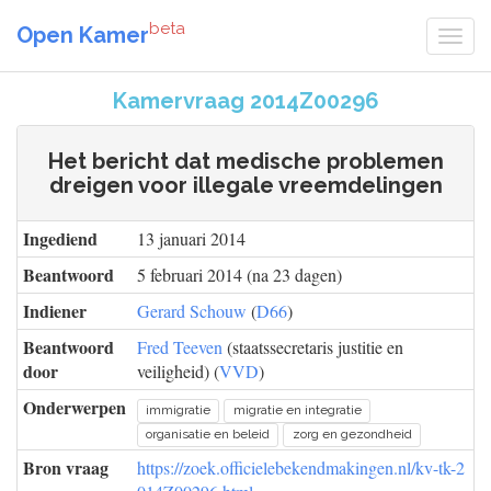
beta
Open Kamer
Kamervraag 2014Z00296
Het bericht dat medische problemen
dreigen voor illegale vreemdelingen
Ingediend
13 januari 2014
Beantwoord
5 februari 2014 (na 23 dagen)
Indiener
Gerard Schouw
(
D66
)
Beantwoord
Fred Teeven
(staatssecretaris justitie en
door
veiligheid) (
VVD
)
Onderwerpen
immigratie
migratie en integratie
organisatie en beleid
zorg en gezondheid
Bron vraag
https://zoek.officielebekendmakingen.nl/kv-tk-2