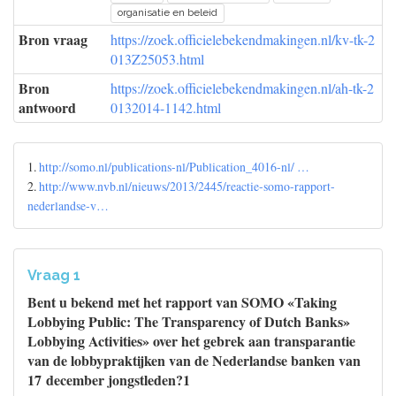
organisatie en beleid
Bron vraag
https://zoek.officielebekendmakingen.nl/kv-tk-2
013Z25053.html
Bron
https://zoek.officielebekendmakingen.nl/ah-tk-2
antwoord
0132014-1142.html
1.
http://somo.nl/publications-nl/Publication_4016-nl/ …
2.
http://www.nvb.nl/nieuws/2013/2445/reactie-somo-rapport-
nederlandse-v…
Vraag 1
Bent u bekend met het rapport van SOMO «Taking
Lobbying Public: The Transparency of Dutch Banks»
Lobbying Activities» over het gebrek aan transparantie
van de lobbypraktijken van de Nederlandse banken van
17 december jongstleden?1