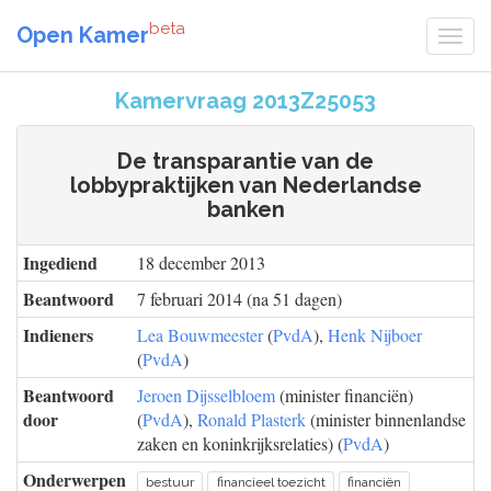
beta
Open Kamer
Kamervraag 2013Z25053
De transparantie van de
lobbypraktijken van Nederlandse
banken
Ingediend
18 december 2013
Beantwoord
7 februari 2014 (na 51 dagen)
Indieners
Lea Bouwmeester
(
PvdA
),
Henk Nijboer
(
PvdA
)
Beantwoord
Jeroen Dijsselbloem
(minister financiën)
door
(
PvdA
),
Ronald Plasterk
(minister binnenlandse
zaken en koninkrijksrelaties) (
PvdA
)
Onderwerpen
bestuur
financieel toezicht
financiën