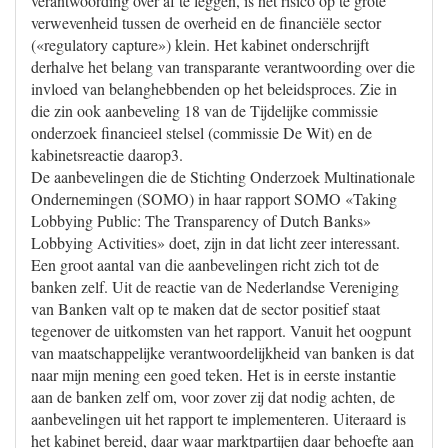
verantwoording over af te leggen, is het risico op te grote
verwevenheid tussen de overheid en de financiële sector
(«regulatory capture») klein. Het kabinet onderschrijft
derhalve het belang van transparante verantwoording over die
invloed van belanghebbenden op het beleidsproces. Zie in
die zin ook aanbeveling 18 van de Tijdelijke commissie
onderzoek financieel stelsel (commissie De Wit) en de
kabinetsreactie daarop3.
De aanbevelingen die de Stichting Onderzoek Multinationale
Ondernemingen (SOMO) in haar rapport SOMO «Taking
Lobbying Public: The Transparency of Dutch Banks»
Lobbying Activities» doet, zijn in dat licht zeer interessant.
Een groot aantal van die aanbevelingen richt zich tot de
banken zelf. Uit de reactie van de Nederlandse Vereniging
van Banken valt op te maken dat de sector positief staat
tegenover de uitkomsten van het rapport. Vanuit het oogpunt
van maatschappelijke verantwoordelijkheid van banken is dat
naar mijn mening een goed teken. Het is in eerste instantie
aan de banken zelf om, voor zover zij dat nodig achten, de
aanbevelingen uit het rapport te implementeren. Uiteraard is
het kabinet bereid, daar waar marktpartijen daar behoefte aan