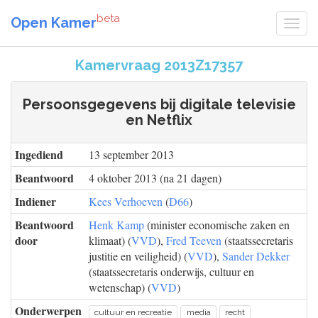
beta
Open Kamer
Kamervraag 2013Z17357
Persoonsgegevens bij digitale televisie
en Netflix
Ingediend
13 september 2013
Beantwoord
4 oktober 2013 (na 21 dagen)
Indiener
Kees Verhoeven
(
D66
)
Beantwoord
Henk Kamp
(minister economische zaken en
door
klimaat) (
VVD
),
Fred Teeven
(staatssecretaris
justitie en veiligheid) (
VVD
),
Sander Dekker
(staatssecretaris onderwijs, cultuur en
wetenschap) (
VVD
)
Onderwerpen
cultuur en recreatie
media
recht