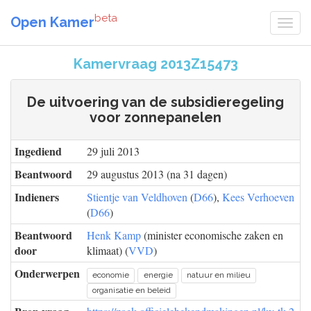
beta
Open Kamer
Kamervraag 2013Z15473
De uitvoering van de subsidieregeling
voor zonnepanelen
Ingediend
29 juli 2013
Beantwoord
29 augustus 2013 (na 31 dagen)
Indieners
Stientje van Veldhoven
(
D66
),
Kees Verhoeven
(
D66
)
Beantwoord
Henk Kamp
(minister economische zaken en
door
klimaat) (
VVD
)
Onderwerpen
economie
energie
natuur en milieu
organisatie en beleid