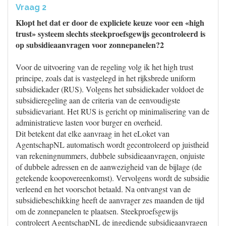
Vraag 2
Klopt het dat er door de expliciete keuze voor een «high
trust» systeem slechts steekproefsgewijs gecontroleerd is
op subsidieaanvragen voor zonnepanelen?2
Voor de uitvoering van de regeling volg ik het high trust
principe, zoals dat is vastgelegd in het rijksbrede uniform
subsidiekader (RUS). Volgens het subsidiekader voldoet de
subsidieregeling aan de criteria van de eenvoudigste
subsidievariant. Het RUS is gericht op minimalisering van de
administratieve lasten voor burger en overheid.
Dit betekent dat elke aanvraag in het eLoket van
AgentschapNL automatisch wordt gecontroleerd op juistheid
van rekeningnummers, dubbele subsidieaanvragen, onjuiste
of dubbele adressen en de aanwezigheid van de bijlage (de
getekende koopovereenkomst). Vervolgens wordt de subsidie
verleend en het voorschot betaald. Na ontvangst van de
subsidiebeschikking heeft de aanvrager zes maanden de tijd
om de zonnepanelen te plaatsen. Steekproefsgewijs
controleert AgentschapNL de ingediende subsidieaanvragen