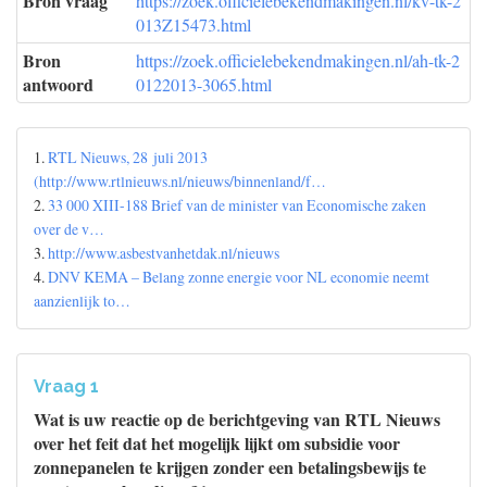
Bron vraag
https://zoek.officielebekendmakingen.nl/kv-tk-2
013Z15473.html
Bron
https://zoek.officielebekendmakingen.nl/ah-tk-2
antwoord
0122013-3065.html
1.
RTL Nieuws, 28 juli 2013
(http://www.rtlnieuws.nl/nieuws/binnenland/f…
2.
33 000 XIII-188 Brief van de minister van Economische zaken
over de v…
3.
http://www.asbestvanhetdak.nl/nieuws
4.
DNV KEMA – Belang zonne energie voor NL economie neemt
aanzienlijk to…
Vraag 1
Wat is uw reactie op de berichtgeving van RTL Nieuws
over het feit dat het mogelijk lijkt om subsidie voor
zonnepanelen te krijgen zonder een betalingsbewijs te