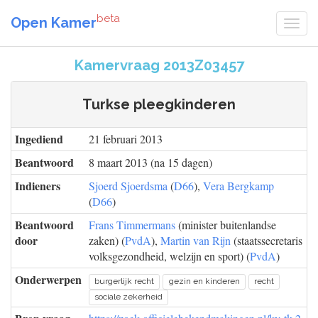
beta
Open Kamer
Kamervraag 2013Z03457
Turkse pleegkinderen
Ingediend
21 februari 2013
Beantwoord
8 maart 2013 (na 15 dagen)
Indieners
Sjoerd Sjoerdsma
(
D66
),
Vera Bergkamp
(
D66
)
Beantwoord
Frans Timmermans
(minister buitenlandse
door
zaken) (
PvdA
),
Martin van Rijn
(staatssecretaris
volksgezondheid, welzijn en sport) (
PvdA
)
Onderwerpen
burgerlijk recht
gezin en kinderen
recht
sociale zekerheid