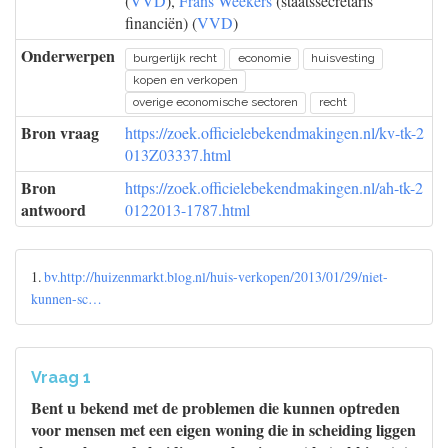
(
VVD
),
Frans Weekers
(staatssecretaris
financiën) (
VVD
)
Onderwerpen
burgerlijk recht
economie
huisvesting
kopen en verkopen
overige economische sectoren
recht
Bron vraag
https://zoek.officielebekendmakingen.nl/kv-tk-2
013Z03337.html
Bron
https://zoek.officielebekendmakingen.nl/ah-tk-2
antwoord
0122013-1787.html
1.
bv.http://huizenmarkt.blog.nl/huis-verkopen/2013/01/29/niet-
kunnen-sc…
Vraag 1
Bent u bekend met de problemen die kunnen optreden
voor mensen met een eigen woning die in scheiding liggen