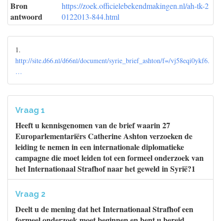
Bron
https://zoek.officielebekendmakingen.nl/ah-tk-2
antwoord
0122013-844.html
1.
http://site.d66.nl/d66nl/document/syrie_brief_ashton/f=/vj58eqi0ykf6.
…
Vraag 1
Heeft u kennisgenomen van de brief waarin 27
Europarlementariërs Catherine Ashton verzoeken de
leiding te nemen in een internationale diplomatieke
campagne die moet leiden tot een formeel onderzoek van
het Internationaal Strafhof naar het geweld in Syrië?1
Vraag 2
Deelt u de mening dat het Internationaal Strafhof een
formeel onderzoek moet beginnen en bent u bereid