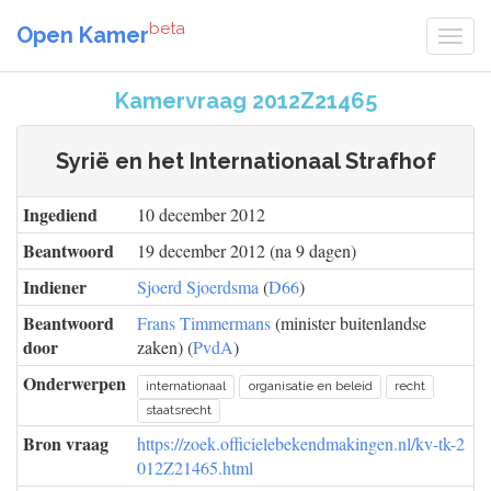
beta
Open Kamer
Kamervraag 2012Z21465
Syrië en het Internationaal Strafhof
Ingediend
10 december 2012
Beantwoord
19 december 2012 (na 9 dagen)
Indiener
Sjoerd Sjoerdsma
(
D66
)
Beantwoord
Frans Timmermans
(minister buitenlandse
door
zaken) (
PvdA
)
Onderwerpen
internationaal
organisatie en beleid
recht
staatsrecht
Bron vraag
https://zoek.officielebekendmakingen.nl/kv-tk-2
012Z21465.html