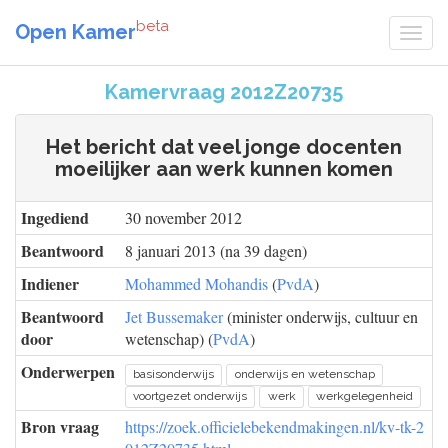
beta
Open Kamer
Kamervraag 2012Z20735
Het bericht dat veel jonge docenten
moeilijker aan werk kunnen komen
Ingediend
30 november 2012
Beantwoord
8 januari 2013 (na 39 dagen)
Indiener
Mohammed Mohandis
(
PvdA
)
Beantwoord
Jet Bussemaker
(minister onderwijs, cultuur en
door
wetenschap) (
PvdA
)
Onderwerpen
basisonderwijs
onderwijs en wetenschap
voortgezet onderwijs
werk
werkgelegenheid
Bron vraag
https://zoek.officielebekendmakingen.nl/kv-tk-2