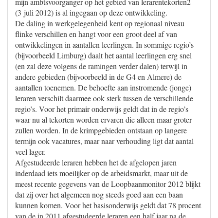
mijn ambtsvoorganger op het gebied van lerarentekorten2
(3 juli 2012) is al ingegaan op deze ontwikkeling.
De daling in werkgelegenheid kent op regionaal niveau
flinke verschillen en hangt voor een groot deel af van
ontwikkelingen in aantallen leerlingen. In sommige regio’s
(bijvoorbeeld Limburg) daalt het aantal leerlingen erg snel
(en zal deze volgens de ramingen verder dalen) terwijl in
andere gebieden (bijvoorbeeld in de G4 en Almere) de
aantallen toenemen. De behoefte aan instromende (jonge)
leraren verschilt daarmee ook sterk tussen de verschillende
regio’s. Voor het primair onderwijs geldt dat in de regio’s
waar nu al tekorten worden ervaren die alleen maar groter
zullen worden. In de krimpgebieden ontstaan op langere
termijn ook vacatures, maar naar verhouding ligt dat aantal
veel lager.
Afgestudeerde leraren hebben het de afgelopen jaren
inderdaad iets moeilijker op de arbeidsmarkt, maar uit de
meest recente gegevens van de Loopbaanmonitor 2012 blijkt
dat zij over het algemeen nog steeds goed aan een baan
kunnen komen. Voor het basisonderwijs geldt dat 78 procent
van de in 2011 afgestudeerde leraren een half jaar na de