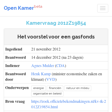
beta
Open Kamer
Kamervraag 2012Z19854
Het voorstel voor een gasfonds
Ingediend
21 november 2012
Beantwoord
14 december 2012 (na 23 dagen)
Indiener
Agnes Mulder
(
CDA
)
Beantwoord
Henk Kamp
(minister economische zaken en
door
klimaat) (
VVD
)
Onderwerpen
energie
financiën
natuur en milieu
organisatie en beleid
Bron vraag
https://zoek.officielebekendmakingen.nl/kv-tk-2
012Z19854.html