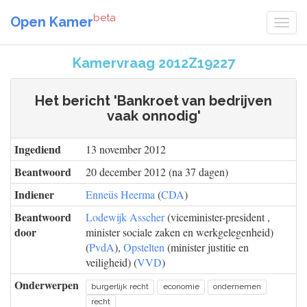
beta
Open Kamer
Kamervraag 2012Z19227
Het bericht 'Bankroet van bedrijven
vaak onnodig'
Ingediend
13 november 2012
Beantwoord
20 december 2012 (na 37 dagen)
Indiener
Enneüs Heerma
(
CDA
)
Beantwoord
Lodewijk Asscher
(viceminister-president ,
door
minister sociale zaken en werkgelegenheid)
(
PvdA
),
Opstelten
(minister justitie en
veiligheid) (
VVD
)
Onderwerpen
burgerlijk recht
economie
ondernemen
recht