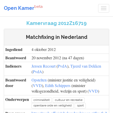
beta
Open Kamer
Kamervraag 2012Z16719
Matchfixing in Nederland
Ingediend
4 oktober 2012
Beantwoord
20 november 2012 (na 47 dagen)
Indieners
Jeroen Recourt
(
PvdA
),
Tjeerd van Dekken
(
PvdA
)
Beantwoord
Opstelten
(minister justitie en veiligheid)
door
(
VVD
),
Edith Schippers
(minister
volksgezondheid, welzijn en sport) (
VVD
)
Onderwerpen
criminaliteit
cultuur en recreatie
openbare orde en veiligheid
sport