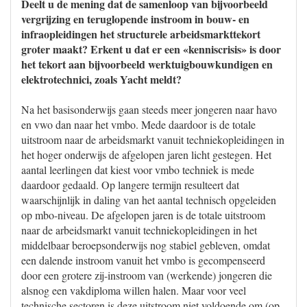
Deelt u de mening dat de samenloop van bijvoorbeeld
vergrijzing en teruglopende instroom in bouw- en
infraopleidingen het structurele arbeidsmarkttekort
groter maakt? Erkent u dat er een «kenniscrisis» is door
het tekort aan bijvoorbeeld werktuigbouwkundigen en
elektrotechnici, zoals Yacht meldt?
Na het basisonderwijs gaan steeds meer jongeren naar havo
en vwo dan naar het vmbo. Mede daardoor is de totale
uitstroom naar de arbeidsmarkt vanuit techniekopleidingen in
het hoger onderwijs de afgelopen jaren licht gestegen. Het
aantal leerlingen dat kiest voor vmbo techniek is mede
daardoor gedaald. Op langere termijn resulteert dat
waarschijnlijk in daling van het aantal technisch opgeleiden
op mbo-niveau. De afgelopen jaren is de totale uitstroom
naar de arbeidsmarkt vanuit techniekopleidingen in het
middelbaar beroepsonderwijs nog stabiel gebleven, omdat
een dalende instroom vanuit het vmbo is gecompenseerd
door een grotere zij-instroom van (werkende) jongeren die
alsnog een vakdiploma willen halen. Maar voor veel
technische sectoren is deze uitstroom niet voldoende om (op