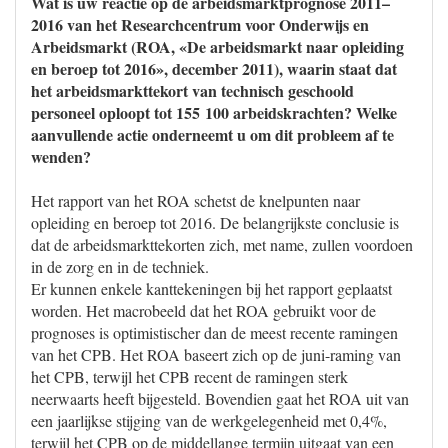
Wat is uw reactie op de arbeidsmarktprognose 2011–
2016 van het Researchcentrum voor Onderwijs en
Arbeidsmarkt (ROA, «De arbeidsmarkt naar opleiding
en beroep tot 2016», december 2011), waarin staat dat
het arbeidsmarkttekort van technisch geschoold
personeel oploopt tot 155 100 arbeidskrachten? Welke
aanvullende actie onderneemt u om dit probleem af te
wenden?
Het rapport van het ROA schetst de knelpunten naar
opleiding en beroep tot 2016. De belangrijkste conclusie is
dat de arbeidsmarkttekorten zich, met name, zullen voordoen
in de zorg en in de techniek.
Er kunnen enkele kanttekeningen bij het rapport geplaatst
worden. Het macrobeeld dat het ROA gebruikt voor de
prognoses is optimistischer dan de meest recente ramingen
van het CPB. Het ROA baseert zich op de juni-raming van
het CPB, terwijl het CPB recent de ramingen sterk
neerwaarts heeft bijgesteld. Bovendien gaat het ROA uit van
een jaarlijkse stijging van de werkgelegenheid met 0,4%,
terwijl het CPB op de middellange termijn uitgaat van een