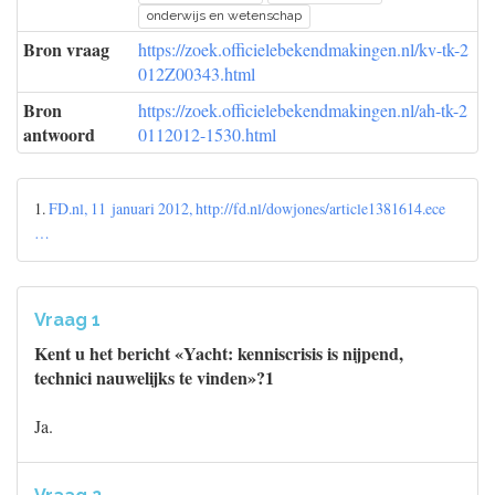
onderwijs en wetenschap
Bron vraag
https://zoek.officielebekendmakingen.nl/kv-tk-2
012Z00343.html
Bron
https://zoek.officielebekendmakingen.nl/ah-tk-2
antwoord
0112012-1530.html
1.
FD.nl, 11 januari 2012, http://fd.nl/dowjones/article1381614.ece
…
Vraag 1
Kent u het bericht «Yacht: kenniscrisis is nijpend,
technici nauwelijks te vinden»?1
Ja.