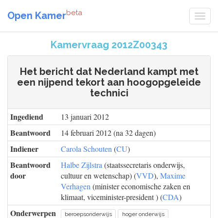
beta
Open Kamer
Kamervraag 2012Z00343
Het bericht dat Nederland kampt met
een nijpend tekort aan hoogopgeleide
technici
Ingediend
13 januari 2012
Beantwoord
14 februari 2012 (na 32 dagen)
Indiener
Carola Schouten
(
CU
)
Beantwoord
Halbe Zijlstra
(staatssecretaris onderwijs,
door
cultuur en wetenschap) (
VVD
),
Maxime
Verhagen
(minister economische zaken en
klimaat, viceminister-president ) (
CDA
)
Onderwerpen
beroepsonderwijs
hoger onderwijs