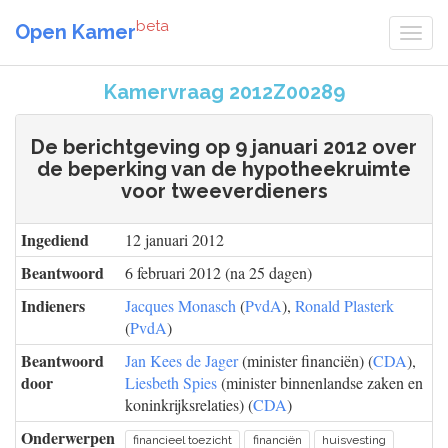
beta
Open Kamer
Kamervraag 2012Z00289
De berichtgeving op 9 januari 2012 over
de beperking van de hypotheekruimte
voor tweeverdieners
Ingediend
12 januari 2012
Beantwoord
6 februari 2012 (na 25 dagen)
Indieners
Jacques Monasch
(
PvdA
),
Ronald Plasterk
(
PvdA
)
Beantwoord
Jan Kees de Jager
(minister financiën) (
CDA
),
door
Liesbeth Spies
(minister binnenlandse zaken en
koninkrijksrelaties) (
CDA
)
Onderwerpen
financieel toezicht
financiën
huisvesting