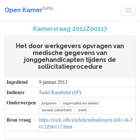
beta
Open Kamer
Kamervraag 2012Z00117
Het door werkgevers opvragen van
medische gegevens van
jonggehandicapten tijdens de
sollicitatieprocedure
Ingediend
9 januari 2012
Indiener
Sadet Karabulut
(
SP
)
Onderwerpen
jongeren
organisatie en beleid
sociale zekerheid
werk
Bron vraag
https://zoek.officielebekendmakingen.nl/kv-tk-2
012Z00117.html