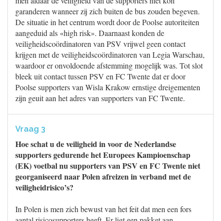
men aldaar de veiligheid van de supporters niet kon
garanderen wanneer zij zich buiten de bus zouden begeven.
De situatie in het centrum wordt door de Poolse autoriteiten
aangeduid als «high risk». Daarnaast konden de
veiligheidscoördinatoren van PSV vrijwel geen contact
krijgen met de veiligheidscoördinatoren van Legia Warschau,
waardoor er onvoldoende afstemming mogelijk was. Tot slot
bleek uit contact tussen PSV en FC Twente dat er door
Poolse supporters van Wisla Krakow ernstige dreigementen
zijn geuit aan het adres van supporters van FC Twente.
Vraag 3
Hoe schat u de veiligheid in voor de Nederlandse
supporters gedurende het Europees Kampioenschap
(EK) voetbal nu supporters van PSV en FC Twente niet
georganiseerd naar Polen afreizen in verband met de
veiligheidrisico’s?
In Polen is men zich bewust van het feit dat men een fors
aantal risicosupporters heeft. Er ligt een pakket aan