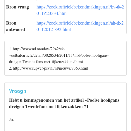
Bron vraag
https://zoek.officielebekendmakingen.nl/kv-tk-2
011Z23334.html
Bron
https://zoek.officielebekendmakingen.nl/ah-tk-2
antwoord
0112012-892.html
1. http://www.ad.nl/ad/nl/2942/ek-
voetbal/article/detail/3028534/2011/11/11/Poolse-hooligans-
dreigen-Twente-fans-met-lijkenzakken.dhtml
2. http://www.supver-psv.nl/nl/nieuws/7363.html
Vraag 1
Hebt u kennisgenomen van het artikel «Poolse hooligans
dreigen Twentefans met lijkenzakken»?1
Ja.