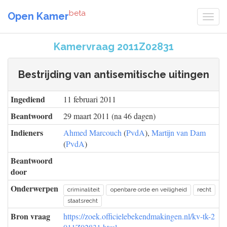
beta
Open Kamer
Kamervraag 2011Z02831
Bestrijding van antisemitische uitingen
Ingediend
11 februari 2011
Beantwoord
29 maart 2011 (na 46 dagen)
Indieners
Ahmed Marcouch
(
PvdA
),
Martijn van Dam
(
PvdA
)
Beantwoord
door
Onderwerpen
criminaliteit
openbare orde en veiligheid
recht
staatsrecht
Bron vraag
https://zoek.officielebekendmakingen.nl/kv-tk-2