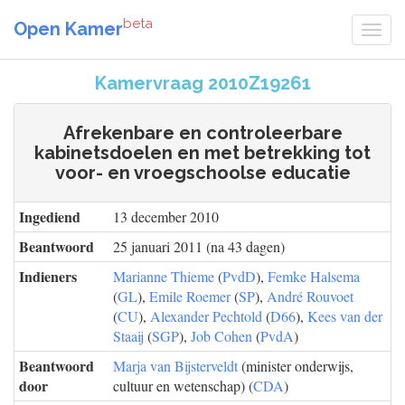
beta
Open Kamer
Kamervraag 2010Z19261
Afrekenbare en controleerbare
kabinetsdoelen en met betrekking tot
voor- en vroegschoolse educatie
Ingediend
13 december 2010
Beantwoord
25 januari 2011 (na 43 dagen)
Indieners
Marianne Thieme
(
PvdD
),
Femke Halsema
(
GL
),
Emile Roemer
(
SP
),
André Rouvoet
(
CU
),
Alexander Pechtold
(
D66
),
Kees van der
Staaij
(
SGP
),
Job Cohen
(
PvdA
)
Beantwoord
Marja van Bijsterveldt
(minister onderwijs,
door
cultuur en wetenschap) (
CDA
)