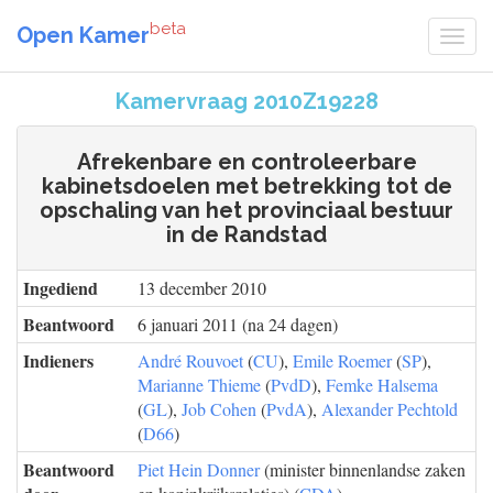
beta
Open Kamer
Kamervraag 2010Z19228
Afrekenbare en controleerbare
kabinetsdoelen met betrekking tot de
opschaling van het provinciaal bestuur
in de Randstad
Ingediend
13 december 2010
Beantwoord
6 januari 2011 (na 24 dagen)
Indieners
André Rouvoet
(
CU
),
Emile Roemer
(
SP
),
Marianne Thieme
(
PvdD
),
Femke Halsema
(
GL
),
Job Cohen
(
PvdA
),
Alexander Pechtold
(
D66
)
Beantwoord
Piet Hein Donner
(minister binnenlandse zaken