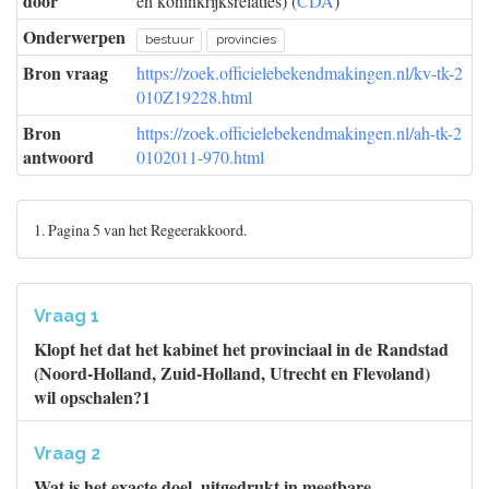
door
en koninkrijksrelaties) (
CDA
)
Onderwerpen
bestuur
provincies
Bron vraag
https://zoek.officielebekendmakingen.nl/kv-tk-2
010Z19228.html
Bron
https://zoek.officielebekendmakingen.nl/ah-tk-2
antwoord
0102011-970.html
1. Pagina 5 van het Regeerakkoord.
Vraag 1
Klopt het dat het kabinet het provinciaal in de Randstad
(Noord-Holland, Zuid-Holland, Utrecht en Flevoland)
wil opschalen?1
Vraag 2
Wat is het exacte doel, uitgedrukt in meetbare