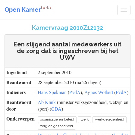
beta
Open Kamer
Kamervraag 2010Z12132
Een stijgend aantal medewerkers uit
de zorg dat is ingeschreven bij het
UWV
Ingediend
2 september 2010
Beantwoord
28 september 2010 (na 26 dagen)
Indieners
Hans Spekman
(
PvdA
),
Agnes Wolbert
(
PvdA
)
Beantwoord
Ab Klink
(minister volksgezondheid, welzijn en
door
sport) (
CDA
)
Onderwerpen
organisatie en beleid
werk
werkgelegenheid
zorg en gezondheid