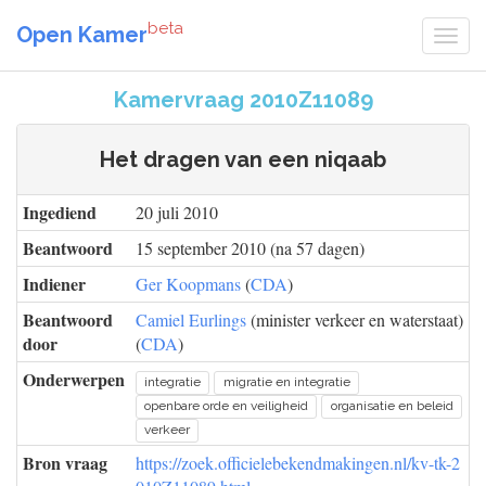
beta
Open Kamer
Kamervraag 2010Z11089
Het dragen van een niqaab
Ingediend
20 juli 2010
Beantwoord
15 september 2010 (na 57 dagen)
Indiener
Ger Koopmans
(
CDA
)
Beantwoord
Camiel Eurlings
(minister verkeer en waterstaat)
door
(
CDA
)
Onderwerpen
integratie
migratie en integratie
openbare orde en veiligheid
organisatie en beleid
verkeer
Bron vraag
https://zoek.officielebekendmakingen.nl/kv-tk-2