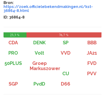
Bron:
https://zoek.officielebekendmakingen.nl/kst-
36864-8.html
ID: 36864-8
23,3 %
76,7 %
CDA
DENK
SP
BBB
PRO
Volt
VVD
JA21
50PLUS
Groep
FVD
Markuszower
CU
PVV
SGP
PvdD
D66