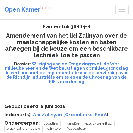
beta
Open Kamer
Kamerstuk 36864-8
Amendement van het lid Zalinyan over de
maatschappelijke kosten en baten
afwegen bij de keuze om een beschikbare
techniek toe te passen
Dossier:
Wijziging van de Omgevingswet, de Wet
milieubeheer en de Wet belastingen op milieugrondslag
in verband met de implementatie van de herziening van
de Richtlijn industriële emissies en de uitvoering van de
PIE-verordening
Gepubliceerd: 8 juni 2026
Indiener(s):
Ani Zalinyan
(
GroenLinks-PvdA
)
Onderwerpen:
belasting
financiën
natuur en milieu
organisatie en beleid
ruimte en infrastructuur