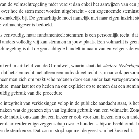
van de volmachtregeling méér vereist dan enkel het aanwijzen van een
e over hoe de stem moet worden uitgebracht – een zogenoemde steminstr
osmakelijk bij. De gemachtigde moet namelijk niet naar eigen inzicht 
e volmachtgever is bedoeld.
is eenvoudig, maar fundamenteel: stemmen is een persoonlijk recht, dat 
d anders volledig vrij kan stemmen in jouw plaats. Een volmacht is gee
chtregeling is dat de gemachtigde handelt in naam van en volgens de w
ankerd in artikel 4 van de Grondwet, waarin staat dat
«iedere Nederlande
 dat het stemrecht niet alleen een individueel recht is, maar ook persoon
nneer men zich om praktische redenen door een ander laat vertegenwoo
dure, maar laat tot op heden na om expliciet op te nemen dat een stemins
uldig gebruik van die procedure.
 de integriteit van verkiezingen volop in de publieke aandacht staat, is h
maken wat de grenzen zijn van legitiem gebruik van een volmacht. Zond
te de indruk ontstaan dat een kiezer er ook voor kan kiezen om een an
der daar verder enige zeggenschap over te houden – bijvoorbeeld omdat 
r de stemkeuze. Dat zou in strijd zijn met de geest van het kiesrecht.