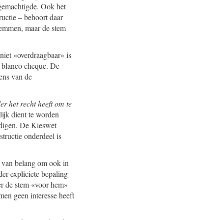
 gemachtigde. Ook het
uctie – behoort daar
stemmen, maar de stem
niet «overdraagbaar» is
n blanco cheque. De
ens van de
r het recht heeft om te
lijk dient te worden
rdigen. De Kieswet
tructie onderdeel is
et van belang om ook in
er expliciete bepaling
der de stem «voor hem»
men geen interesse heeft