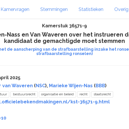
Kamervragen
Stemmingen
Statistieken
Overi
Kamerstuk 36571-9
-Nass en Van Waveren over het instrueren 
kandidaat de gemachtigde moet stemmen
 met de aanscherping van de strafbaarstelling inzake het ro
strafbaarstelling ronselen)
pril 2025
r van Waveren
(
NSC
),
Marieke Wijen-Nas
(
BBB
)
tuur
bestuursrecht
organisatie en beleid
recht
staatsrecht
.officielebekendmakingen.nl/kst-36571-9.html
-10