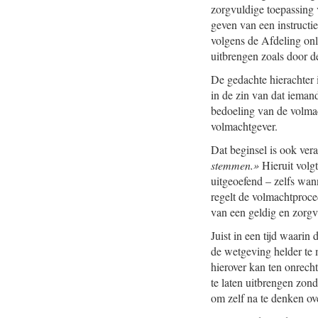
zorgvuldige toepassing 
geven van een instructi
volgens de Afdeling onl
uitbrengen zoals door d
De gedachte hierachter 
in de zin van dat ieman
bedoeling van de volma
volmachtgever.
Dat beginsel is ook ver
stemmen.»
Hieruit volgt
uitgeoefend – zelfs wa
regelt de volmachtproce
van een geldig en zorgv
Juist in een tijd waarin
de wetgeving helder te 
hierover kan ten onrech
te laten uitbrengen zon
om zelf na te denken ove