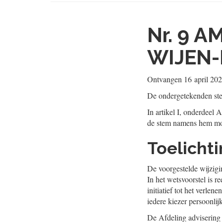
Nr. 9
AM
WIJEN-
Ontvangen
16 april 20
De ondergetekenden ste
In artikel I, onderdeel
de stem namens hem mo
Toelicht
De voorgestelde wijzigi
In het wetsvoorstel is 
initiatief tot het verle
iedere kiezer persoonlij
De Afdeling advisering 