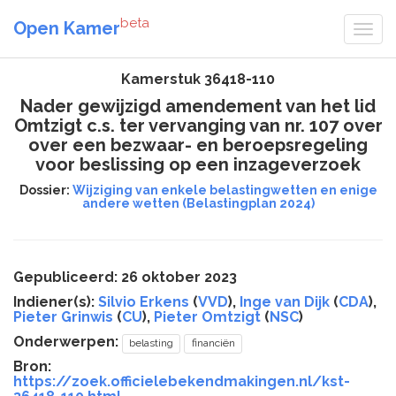
beta
Open Kamer
Kamerstuk 36418-110
Nader gewijzigd amendement van het lid
Omtzigt c.s. ter vervanging van nr. 107 over
over een bezwaar- en beroepsregeling
voor beslissing op een inzageverzoek
Dossier:
Wijziging van enkele belastingwetten en enige
andere wetten (Belastingplan 2024)
Gepubliceerd: 26 oktober 2023
Indiener(s):
Silvio Erkens
(
VVD
),
Inge van Dijk
(
CDA
),
Pieter Grinwis
(
CU
),
Pieter Omtzigt
(
NSC
)
Onderwerpen:
belasting
financiën
Bron:
https://zoek.officielebekendmakingen.nl/kst-