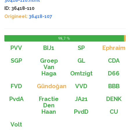
36418-110.html
ID: 36418-110
Origineel:
36418-107
98,7 %
0,0
%
PVV
BIJ1
SP
Ephraim
SGP
Groep
GL
CDA
Van
Haga
Omtzigt
D66
FVD
Gündoğan
VVD
BBB
PvdA
Fractie
JA21
DENK
Den
Haan
PvdD
CU
Volt