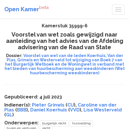
beta
Open Kamer
Kamerstuk 35999-6
Voorstel van wet zoals gewijzigd naar
aanleiding van het advies van de Afdeling
advisering van de Raad van State
Dossier:
Voorstel van wet van de leden Koerhuis, Van der
Plas, Grinwis en Westerveld tot wijziging van Boek 7 van
het Burgerlijk Wetboek en de Woningwet in verband met
het bieden van huurbescherming aan weeskinderen (Wet
huurbescherming weeskinderen)
Gepubliceerd: 4 juli 2023
Indiener(s):
Pieter Grinwis
(
CU
),
Caroline van der
Plas
(
BBB
),
Daniel Koerhuis
(
VVD
),
Lisa Westerveld
(
GL
)
Onderwerpen:
burgerlijk recht
huisvesting
huren en verhuren
recht