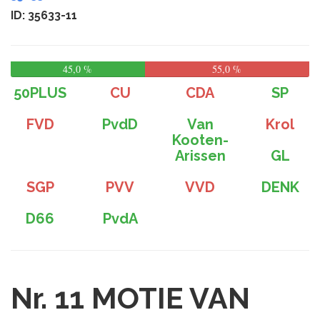
ID: 35633-11
45,0 %
55,0 %
50PLUS
CU
CDA
SP
FVD
PvdD
Van
Krol
Kooten-
Arissen
GL
SGP
PVV
VVD
DENK
D66
PvdA
Nr. 11
MOTIE VAN