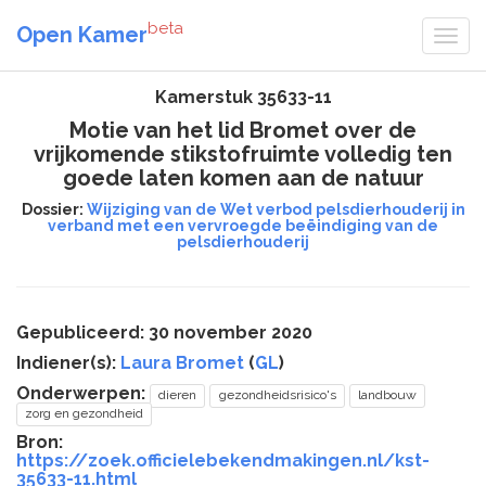
beta
Open Kamer
Kamerstuk 35633-11
Motie van het lid Bromet over de
vrijkomende stikstofruimte volledig ten
goede laten komen aan de natuur
Dossier:
Wijziging van de Wet verbod pelsdierhouderij in
verband met een vervroegde beëindiging van de
pelsdierhouderij
Gepubliceerd: 30 november 2020
Indiener(s):
Laura Bromet
(
GL
)
Onderwerpen:
dieren
gezondheidsrisico's
landbouw
zorg en gezondheid
Bron:
https://zoek.officielebekendmakingen.nl/kst-
35633-11.html