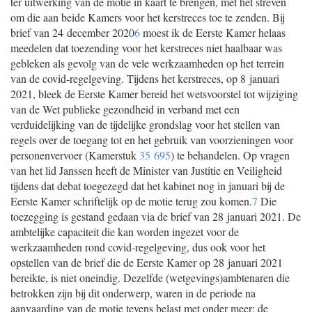
ter uitwerking van de motie in kaart te brengen, met het streven
om die aan beide Kamers voor het kerstreces toe te zenden. Bij
brief van 24 december 2020
6
moest ik de Eerste Kamer helaas
meedelen dat toezending voor het kerstreces niet haalbaar was
gebleken als gevolg van de vele werkzaamheden op het terrein
van de covid-regelgeving. Tijdens het kerstreces, op 8 januari
2021, bleek de Eerste Kamer bereid het wetsvoorstel tot wijziging
van de Wet publieke gezondheid in verband met een
verduidelijking van de tijdelijke grondslag voor het stellen van
regels over de toegang tot en het gebruik van voorzieningen voor
personenvervoer (Kamerstuk
35 695
) te behandelen. Op vragen
van het lid Janssen heeft de Minister van Justitie en Veiligheid
tijdens dat debat toegezegd dat het kabinet nog in januari bij de
Eerste Kamer schriftelijk op de motie terug zou komen.
7
Die
toezegging is gestand gedaan via de brief van 28 januari 2021. De
ambtelijke capaciteit die kan worden ingezet voor de
werkzaamheden rond covid-regelgeving, dus ook voor het
opstellen van de brief die de Eerste Kamer op 28 januari 2021
bereikte, is niet oneindig. Dezelfde (wetgevings)ambtenaren die
betrokken zijn bij dit onderwerp, waren in de periode na
aanvaarding van de motie tevens belast met onder meer: de