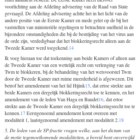
voorlichting aan de Afdeling advisering van de Raad van State
gevraagd. De Afdeling advisering achtte het in het licht van de
andere positie van de Eerste Kamer en mede gelet op de bij het
vaststellen van ministeriële regelingen te betrachten snelheid in de
bijzondere omstandigheden die bij de bestrijding van het virus aan
de orde zijn, verdedigbaar dat het blokkeringsrecht alleen aan de
Tweede Kamer werd toegekend.
14
Ik voeg hieraan toe dat toekenning aan beide Kamers of alleen aan
de Tweede Kamer van een wettelijk recht om verlenging van de
Twm te blokkeren, bij de behandeling van het wetsvoorstel Twm
door de Tweede Kamer met ruime meerderheid is afgewezen. Dit
betrof het amendement van het lid Hijink
15
, dat ertoe strekte aan
beide Kamers een dergelijk blokkeringsrecht toe te kennen, en het
amendement van de leden Van Haga en Baudet
16
, dat ertoe
strekte aan de Tweede Kamer een dergelijk blokkeringsrecht toe te
kennen.
17
Eerstgenoemd amendement komt overeen met
modaliteit 1, laatstgenoemd amendement met modaliteit 2.
18
5. De leden van de SP-fractie vragen welke, aan het dictum van
de motie tegemoetkomende modaliteiten, u bereid bent onverwijld