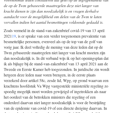
de op de Twm gebaseerde maatregelen deze niet langer van
kracht dienen te zijn dan noodzakelijk is en vragen derhalve
aandacht voor de mogelijkheid om delen van de Twm te laten
vervallen indien het aantal besmettingen voldoende gedaald is.
Zoals vermeld in de stand-van-zakenbrief covid-19 van 13 april
2021
19
, is er sprake van een verder toegenomen prevalentie van
besmettelijke personen, evenveel als op de top van de golf van
vorig jaar. Ik deel volledig de mening van deze leden dat op de
Twm gebaseerde maatregelen niet langer van kracht moeten zijn
dan noodzakelijk is. In dit verband wijs ik op het openingsplan dat
ik als bijlage bij de stand-van-zakenbrief van 13 april 2021 aan de
Tweede en Eerste Kamer heb toegezonden. In juridische zin wordt
hetgeen deze leden naar voren brengen, in de eerste plaats
verzekerd door artikel 58c, zesde lid, Wpg, op grond waarvan een
krachtens hoofdstuk Va Wpg vastgestelde ministeriële regeling zo
spoedig mogelijk moet worden gewijzigd of ingetrokken als naar
het oordeel van de betrokken ministers die regeling of een
onderdeel daarvan niet langer noodzakelijk is voor de bestrijding
van de epidemie van covid-19 of een directe dreiging daarvan. In