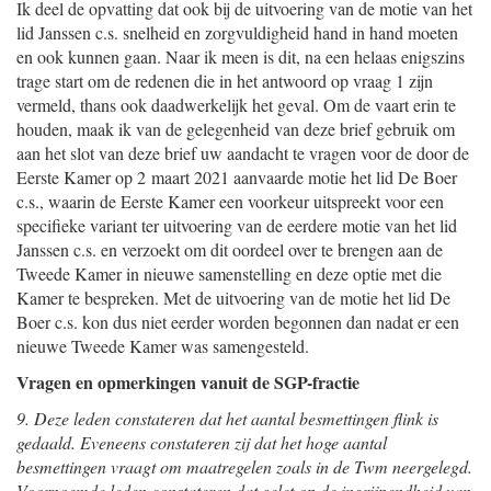
Ik deel de opvatting dat ook bij de uitvoering van de motie van het
lid Janssen c.s. snelheid en zorgvuldigheid hand in hand moeten
en ook kunnen gaan. Naar ik meen is dit, na een helaas enigszins
trage start om de redenen die in het antwoord op vraag 1 zijn
vermeld, thans ook daadwerkelijk het geval. Om de vaart erin te
houden, maak ik van de gelegenheid van deze brief gebruik om
aan het slot van deze brief uw aandacht te vragen voor de door de
Eerste Kamer op 2 maart 2021 aanvaarde motie het lid De Boer
c.s., waarin de Eerste Kamer een voorkeur uitspreekt voor een
specifieke variant ter uitvoering van de eerdere motie van het lid
Janssen c.s. en verzoekt om dit oordeel over te brengen aan de
Tweede Kamer in nieuwe samenstelling en deze optie met die
Kamer te bespreken. Met de uitvoering van de motie het lid De
Boer c.s. kon dus niet eerder worden begonnen dan nadat er een
nieuwe Tweede Kamer was samengesteld.
Vragen en opmerkingen vanuit de SGP-fractie
9. Deze leden constateren dat het aantal besmettingen flink is
gedaald. Eveneens constateren zij dat het hoge aantal
besmettingen vraagt om maatregelen zoals in de Twm neergelegd.
Voornoemde leden constateren dat gelet op de ingrijpendheid van