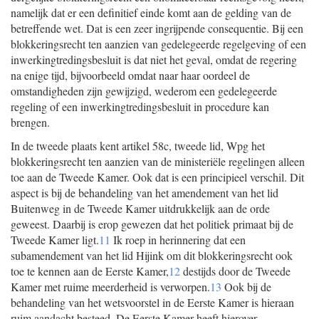
namelijk dat er een definitief einde komt aan de gelding van de
betreffende wet. Dat is een zeer ingrijpende consequentie. Bij een
blokkeringsrecht ten aanzien van gedelegeerde regelgeving of een
inwerkingtredingsbesluit is dat niet het geval, omdat de regering
na enige tijd, bijvoorbeeld omdat naar haar oordeel de
omstandigheden zijn gewijzigd, wederom een gedelegeerde
regeling of een inwerkingtredingsbesluit in procedure kan
brengen.
In de tweede plaats kent artikel 58c, tweede lid, Wpg het
blokkeringsrecht ten aanzien van de ministeriële regelingen alleen
toe aan de Tweede Kamer. Ook dat is een principieel verschil. Dit
aspect is bij de behandeling van het amendement van het lid
Buitenweg in de Tweede Kamer uitdrukkelijk aan de orde
geweest. Daarbij is erop gewezen dat het politiek primaat bij de
Tweede Kamer ligt.
11
Ik roep in herinnering dat een
subamendement van het lid Hijink om dit blokkeringsrecht ook
toe te kennen aan de Eerste Kamer,
12
destijds door de Tweede
Kamer met ruime meerderheid is verworpen.
13
Ook bij de
behandeling van het wetsvoorstel in de Eerste Kamer is hieraan
ruim aandacht besteed. De Eerste Kamer heeft hierover