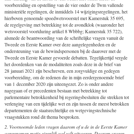
voorbereiding en opstelling van de vier onder de Twm vallende
ministeriële regelingen, de inmiddels 14 wijzigingsregelingen, het
hierboven genoemde spoedwetsvoorstel met Kamerstuk 35 695,
de regelgeving met betrekking tot de avondklok (waaronder het
wetsvoorstel voortduring artikel 8 Wbbbg; Kamerstuk 35 722),
alsmede de beantwoording van de schriftelijke vragen vanuit de
Tweede en Eerste Kamer over deze aangelegenheden en de
ondersteuning van de bewindspersonen bij de daarover met de
Tweede en Eerste Kamer gevoerde debatten. Tegelijkertijd vergde
het doordenken van de modaliteiten zoals deze in de brief van
28 januari 2021 zijn beschreven, een zorgvuldige en gedegen
voorbereiding, om de redenen die in mijn eerdergenoemde brief
van 1 december 2020 zijn uiteengezet. Zo is onder andere
nagegaan of er precedenten bestaan met betrekking tot
parlementaire betrokkenheid bij regeringsbesluiten die strekken tot
verlenging van een tijdelijke wet en zijn tussen de meest betrokken
departementen de staatsrechtelijke en wetgevingstechnische
vraagstukken rond dit thema besproken.
2. Voornoemde leden vragen daarom of u de in de Eerste Kamer
aangenomen motie eigenlijk wel wilt uitvoeren. Daarom vragen