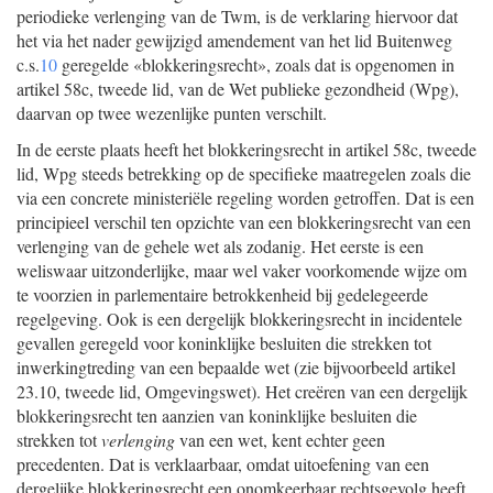
periodieke verlenging van de Twm, is de verklaring hiervoor dat
het via het nader gewijzigd amendement van het lid Buitenweg
c.s.
10
geregelde «blokkeringsrecht», zoals dat is opgenomen in
artikel 58c, tweede lid, van de Wet publieke gezondheid (Wpg),
daarvan op twee wezenlijke punten verschilt.
In de eerste plaats heeft het blokkeringsrecht in artikel 58c, tweede
lid, Wpg steeds betrekking op de specifieke maatregelen zoals die
via een concrete ministeriële regeling worden getroffen. Dat is een
principieel verschil ten opzichte van een blokkeringsrecht van een
verlenging van de gehele wet als zodanig. Het eerste is een
weliswaar uitzonderlijke, maar wel vaker voorkomende wijze om
te voorzien in parlementaire betrokkenheid bij gedelegeerde
regelgeving. Ook is een dergelijk blokkeringsrecht in incidentele
gevallen geregeld voor koninklijke besluiten die strekken tot
inwerkingtreding van een bepaalde wet (zie bijvoorbeeld artikel
23.10, tweede lid, Omgevingswet). Het creëren van een dergelijk
blokkeringsrecht ten aanzien van koninklijke besluiten die
strekken tot
verlenging
van een wet, kent echter geen
precedenten. Dat is verklaarbaar, omdat uitoefening van een
dergelijke blokkeringsrecht een onomkeerbaar rechtsgevolg heeft,