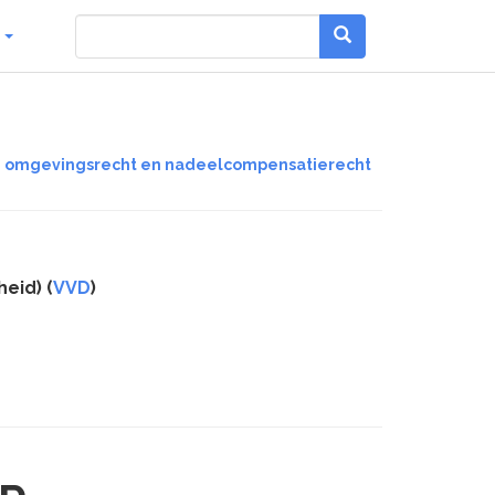
g
we omgevingsrecht en nadeelcompensatierecht
heid) (
VVD
)