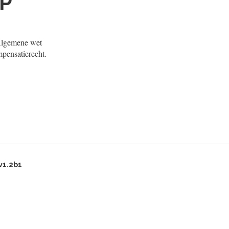
P
 Algemene wet
pensatierecht.
v1.2b1