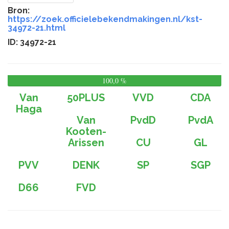
Bron:
https://zoek.officielebekendmakingen.nl/kst-
34972-21.html
ID: 34972-21
100,0 %
0,
%
Van
50PLUS
VVD
CDA
Haga
Van
PvdD
PvdA
Kooten-
Arissen
CU
GL
PVV
DENK
SP
SGP
D66
FVD