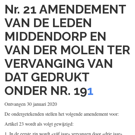
Nr. 21
AMENDEMENT
VAN DE LEDEN
MIDDENDORP EN
VAN DER MOLEN TER
VERVANGING VAN
DAT GEDRUKT
ONDER NR. 19
1
Ontvangen
30 januari 2020
De ondergetekenden stellen het volgende amendement voor:
Artikel 23 wordt als volgt gewijzigd:
1.
In de eerste zin wordt «vijf jaar» vervangen door «drie jaar».