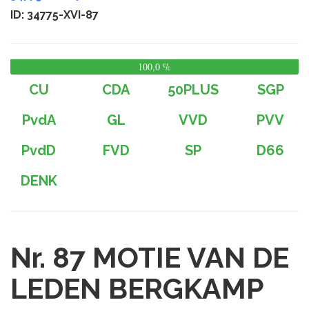
ID: 34775-XVI-87
100,0 %
0,
%
CU
CDA
50PLUS
SGP
PvdA
GL
VVD
PVV
PvdD
FVD
SP
D66
DENK
Nr. 87
MOTIE VAN DE
LEDEN BERGKAMP