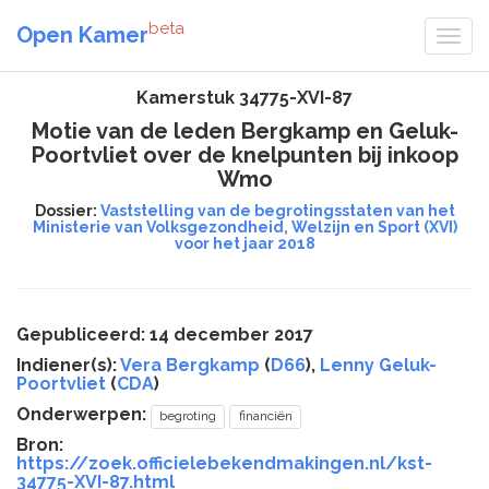
beta
Open Kamer
Kamerstuk 34775-XVI-87
Motie van de leden Bergkamp en Geluk-
Poortvliet over de knelpunten bij inkoop
Wmo
Dossier:
Vaststelling van de begrotingsstaten van het
Ministerie van Volksgezondheid, Welzijn en Sport (XVI)
voor het jaar 2018
Gepubliceerd: 14 december 2017
Indiener(s):
Vera Bergkamp
(
D66
),
Lenny Geluk-
Poortvliet
(
CDA
)
Onderwerpen:
begroting
financiën
Bron:
https://zoek.officielebekendmakingen.nl/kst-
34775-XVI-87.html