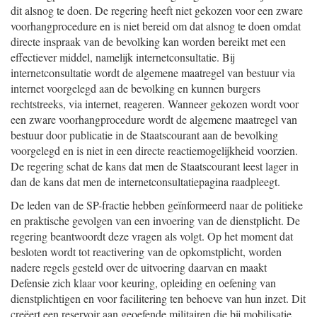
dit alsnog te doen. De regering heeft niet gekozen voor een zware
voorhangprocedure en is niet bereid om dat alsnog te doen omdat
directe inspraak van de bevolking kan worden bereikt met een
effectiever middel, namelijk internetconsultatie. Bij
internetconsultatie wordt de algemene maatregel van bestuur via
internet voorgelegd aan de bevolking en kunnen burgers
rechtstreeks, via internet, reageren. Wanneer gekozen wordt voor
een zware voorhangprocedure wordt de algemene maatregel van
bestuur door publicatie in de Staatscourant aan de bevolking
voorgelegd en is niet in een directe reactiemogelijkheid voorzien.
De regering schat de kans dat men de Staatscourant leest lager in
dan de kans dat men de internetconsultatiepagina raadpleegt.
De leden van de SP-fractie hebben geïnformeerd naar de politieke
en praktische gevolgen van een invoering van de dienstplicht. De
regering beantwoordt deze vragen als volgt. Op het moment dat
besloten wordt tot reactivering van de opkomstplicht, worden
nadere regels gesteld over de uitvoering daarvan en maakt
Defensie zich klaar voor keuring, opleiding en oefening van
dienstplichtigen en voor facilitering ten behoeve van hun inzet. Dit
creëert een reservoir aan geoefende militairen die bij mobilisatie