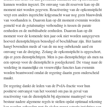
kunnen worden ingezet. De omvang van dit reservoir kan op dit
moment niet worden gegeven. Reactivering van de opkomstplicht
vergt een anders ingerichte krijgsmacht waar nog geen blauwdruk
van voorhanden is. Daarom kan op dit moment evenmin worden
gemeld wat de getalsmatige verhouding is tussen de parate
eenheden en de mobilisabele eenheden. Daarom kan op dit
moment voor de komende tien jaar ook niet worden aangegeven
hoeveel dienstplichtigen benodigd of beschikbaar zijn. Het laatste
hangt bovendien mede af van de nu nog onbekende aard en
omvang van de dreiging. Zolang de opkomstplicht is opgeschort,
zijn er geen dienstplichtigen. Men is pas dienstplichtige als men na
een oproep voor de dienstplicht is goedgekeurd. De vraag naar de
verdeling in mannelijke en vrouwelijke functies kan evenmin
worden beantwoord omdat de regering daarin geen onderscheid
maakt.
De regering dankt de leden van de PvdA-fractie voor hun
positieve ontvangst van het voorstel om pas in geval van
reactivering van de dienstplicht bij algemene maatregel van
bestuur nadere algemene regels te stellen opdat optimaal rekening
kan worden gehouden met de alsdan meest actuele inrichting van