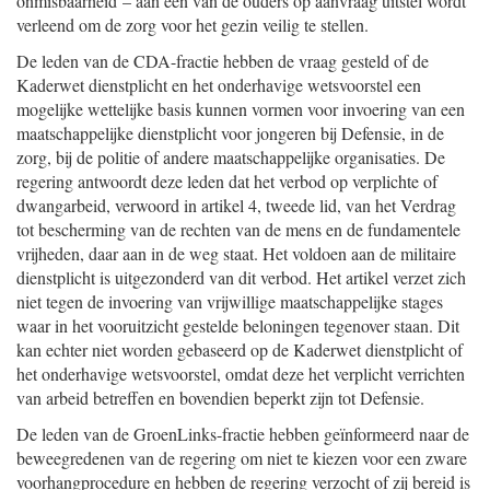
onmisbaarheid – aan een van de ouders op aanvraag uitstel wordt
verleend om de zorg voor het gezin veilig te stellen.
De leden van de CDA-fractie hebben de vraag gesteld of de
Kaderwet dienstplicht en het onderhavige wetsvoorstel een
mogelijke wettelijke basis kunnen vormen voor invoering van een
maatschappelijke dienstplicht voor jongeren bij Defensie, in de
zorg, bij de politie of andere maatschappelijke organisaties. De
regering antwoordt deze leden dat het verbod op verplichte of
dwangarbeid, verwoord in artikel 4, tweede lid, van het Verdrag
tot bescherming van de rechten van de mens en de fundamentele
vrijheden, daar aan in de weg staat. Het voldoen aan de militaire
dienstplicht is uitgezonderd van dit verbod. Het artikel verzet zich
niet tegen de invoering van vrijwillige maatschappelijke stages
waar in het vooruitzicht gestelde beloningen tegenover staan. Dit
kan echter niet worden gebaseerd op de Kaderwet dienstplicht of
het onderhavige wetsvoorstel, omdat deze het verplicht verrichten
van arbeid betreffen en bovendien beperkt zijn tot Defensie.
De leden van de GroenLinks-fractie hebben geïnformeerd naar de
beweegredenen van de regering om niet te kiezen voor een zware
voorhangprocedure en hebben de regering verzocht of zij bereid is