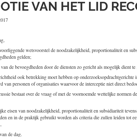
OTIE VAN HET LID RE
 2017
ng,
oorliggende wetsvoorstel de noodzakelijkheid, proportionaliteit en subsidi
egdheden gelden;
 van de bevoegdheden door de diensten zo gericht als mogelijk dient te z
ichtheid ook betrekking moet hebben op onderzoeksopdrachtgerichte in
d van personen of organisaties waarvoor de interceptie niet direct bedoe
scussie bestaat over de vraag of met de voornoemde wettelijke normen de
ijke eisen van noodzakelijkheid, proportionaliteit en subsidiariteit teven
en en in de praktijk gebruikt worden als criteria die zullen leiden tot e
,
 van de dag.