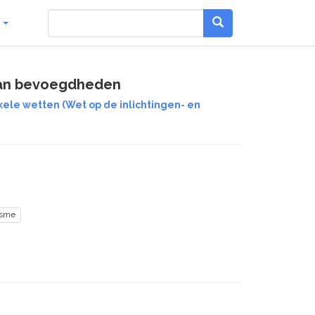
g
 van bevoegdheden
kele wetten (Wet op de inlichtingen- en
isme