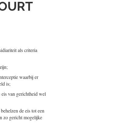
COURT
ariteit als criteria
ijn;
terceptie waarbij er
ld is;
 eis van gerichtheid wel
s behelzen de eis tot een
en zo gericht mogelijke