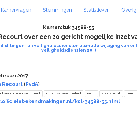
Kamervragen
Stemmingen
Statistieken
Overi
Kamerstuk 34588-55
d Recourt over een zo gericht mogelijke inzet
nlichtingen- en veiligheidsdiensten alsmede wijziging van en
veiligheidsdiensten 20..)
bruari 2017
n Recourt
(
PvdA
)
nbare orde en veiligheid
organisatie en beleid
recht
staatsrecht
terror
k.officielebekendmakingen.nl/kst-34588-55.html