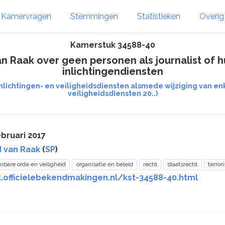
Kamervragen
Stemmingen
Statistieken
Overi
Kamerstuk 34588-40
n Raak over geen personen als journalist of 
inlichtingendiensten
nlichtingen- en veiligheidsdiensten alsmede wijziging van en
veiligheidsdiensten 20..)
bruari 2017
 van Raak
(
SP
)
nbare orde en veiligheid
organisatie en beleid
recht
staatsrecht
terror
k.officielebekendmakingen.nl/kst-34588-40.html