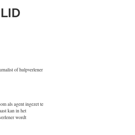
LID
urnalist of hulpverlener
om als agent ingezet te
ast kan in het
pverlener wordt