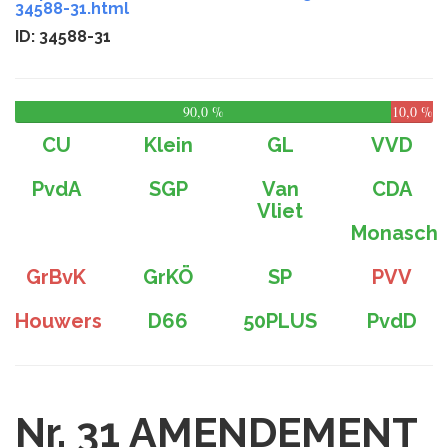
34588-31.html
ID: 34588-31
90,0 %
10,0 %
CU
Klein
GL
VVD
PvdA
SGP
Van
CDA
Vliet
Monasch
GrBvK
GrKÖ
SP
PVV
Houwers
D66
50PLUS
PvdD
Nr. 31
AMENDEMENT