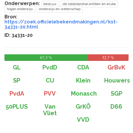
Onderwerpen:
bestuur
de nederlandse antillen en aruba
hoger onderwijs
onderwijs en wetenschap
Bron:
https://zoek.officielebekendmakingen.nl/kst-
34331-20.html
ID: 34331-20
67,3 %
32,7 %
GL
PvdD
CDA
GrBvK
SP
CU
Klein
Houwers
PvdA
PVV
Monasch
SGP
50PLUS
Van
GrKÖ
D66
Vliet
VVD