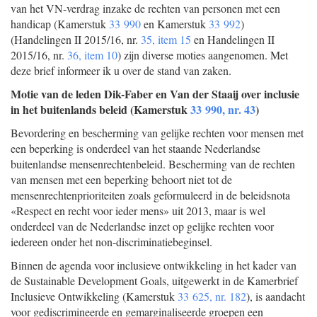
van het VN-verdrag inzake de rechten van personen met een
handicap (Kamerstuk
33 990
en Kamerstuk
33 992
)
(Handelingen II 2015/16, nr.
35, item 15
en Handelingen II
2015/16, nr.
36, item 10
) zijn diverse moties aangenomen. Met
deze brief informeer ik u over de stand van zaken.
Motie van de leden Dik-Faber en Van der Staaij over inclusie
in het buitenlands beleid (Kamerstuk
33 990, nr. 43
)
Bevordering en bescherming van gelijke rechten voor mensen met
een beperking is onderdeel van het staande Nederlandse
buitenlandse mensenrechtenbeleid. Bescherming van de rechten
van mensen met een beperking behoort niet tot de
mensenrechtenprioriteiten zoals geformuleerd in de beleidsnota
«Respect en recht voor ieder mens» uit 2013, maar is wel
onderdeel van de Nederlandse inzet op gelijke rechten voor
iedereen onder het non-discriminatiebeginsel.
Binnen de agenda voor inclusieve ontwikkeling in het kader van
de Sustainable Development Goals, uitgewerkt in de Kamerbrief
Inclusieve Ontwikkeling (Kamerstuk
33 625, nr. 182
), is aandacht
voor gediscrimineerde en gemarginaliseerde groepen een