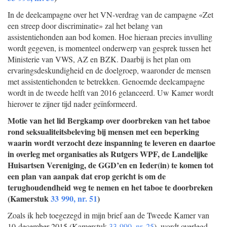
In de deelcampagne over het VN-verdrag van de campagne «Zet
een streep door discriminatie» zal het belang van
assistentiehonden aan bod komen. Hoe hieraan precies invulling
wordt gegeven, is momenteel onderwerp van gesprek tussen het
Ministerie van VWS, AZ en BZK. Daarbij is het plan om
ervaringsdeskundigheid en de doelgroep, waaronder de mensen
met assistentiehonden te betrekken. Genoemde deelcampagne
wordt in de tweede helft van 2016 gelanceerd. Uw Kamer wordt
hierover te zijner tijd nader geïnformeerd.
Motie van het lid Bergkamp over doorbreken van het taboe
rond seksualiteitsbeleving bij mensen met een beperking
waarin wordt verzocht deze inspanning te leveren en daartoe
in overleg met organisaties als Rutgers WPF, de Landelijke
Huisartsen Vereniging, de GGD’en en Ieder(in) te komen tot
een plan van aanpak dat erop gericht is om de
terughoudendheid weg te nemen en het taboe te doorbreken
(Kamerstuk
33 990, nr. 51
)
Zoals ik heb toegezegd in mijn brief aan de Tweede Kamer van
10 december 2015 (Kamerstuk
33 990, nr. 25
), wordt overlegd